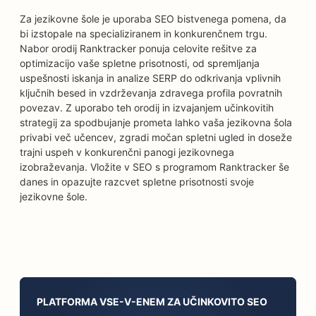
Za jezikovne šole je uporaba SEO bistvenega pomena, da
bi izstopale na specializiranem in konkurenčnem trgu.
Nabor orodij Ranktracker ponuja celovite rešitve za
optimizacijo vaše spletne prisotnosti, od spremljanja
uspešnosti iskanja in analize SERP do odkrivanja vplivnih
ključnih besed in vzdrževanja zdravega profila povratnih
povezav. Z uporabo teh orodij in izvajanjem učinkovitih
strategij za spodbujanje prometa lahko vaša jezikovna šola
privabi več učencev, zgradi močan spletni ugled in doseže
trajni uspeh v konkurenčni panogi jezikovnega
izobraževanja. Vložite v SEO s programom Ranktracker še
danes in opazujte razcvet spletne prisotnosti svoje
jezikovne šole.
PLATFORMA VSE-V-ENEM ZA UČINKOVITO SEO