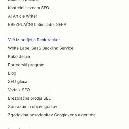
SEO za trgovine s torticami
Kontrolni seznam SEO
SEO za restavracije s priložnostno prehrano
AI Article Writer
BREZPLAČNO: Simulator SERP
SEO za prodajalne preprog in talnih oblog
SEO za avtopralnice
Več iz podjetja Ranktracker
White Label SaaS Backlink Service
SEO za samopostrežne restavracije
Kako deluje
SEO za avtomobilske salone
Partnerski program
SEO za storitve čiščenja
Blog
SEO glosar
SEO za kiropraktike
Vodnik SEO
SEO za mačje kavarne
Brezplačna orodja SEO
Sporazum o objavi gostov
SEO za storitve kemičnega pilinga
Zgodovina posodobitev Googlovega algoritma
SEO za trgovine z oblačili