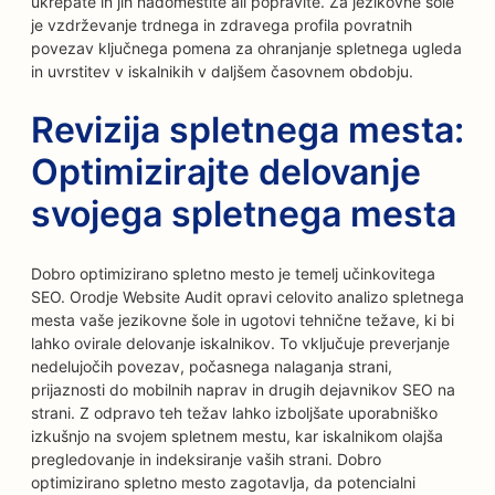
ukrepate in jih nadomestite ali popravite. Za jezikovne šole
je vzdrževanje trdnega in zdravega profila povratnih
povezav ključnega pomena za ohranjanje spletnega ugleda
in uvrstitev v iskalnikih v daljšem časovnem obdobju.
Revizija spletnega mesta:
Optimizirajte delovanje
svojega spletnega mesta
Dobro optimizirano spletno mesto je temelj učinkovitega
SEO. Orodje Website Audit opravi celovito analizo spletnega
mesta vaše jezikovne šole in ugotovi tehnične težave, ki bi
lahko ovirale delovanje iskalnikov. To vključuje preverjanje
nedelujočih povezav, počasnega nalaganja strani,
prijaznosti do mobilnih naprav in drugih dejavnikov SEO na
strani. Z odpravo teh težav lahko izboljšate uporabniško
izkušnjo na svojem spletnem mestu, kar iskalnikom olajša
pregledovanje in indeksiranje vaših strani. Dobro
optimizirano spletno mesto zagotavlja, da potencialni