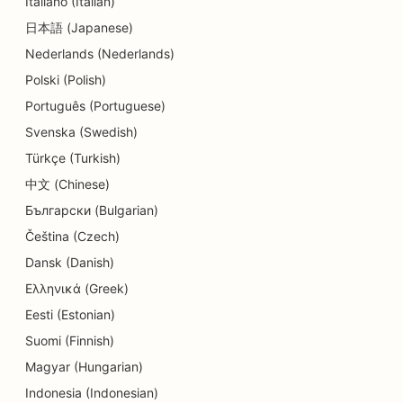
Italiano (Italian)
日本語 (Japanese)
SEO za trgovine s podrobnostmi
Nederlands (Nederlands)
SEO za restavracije
Polski (Polish)
SEO za trgovine s torticami
Português (Portuguese)
Svenska (Swedish)
SEO za storitve izobraževanja in otroškega
Türkçe (Turkish)
varstva
中文 (Chinese)
SEO za trgovine s krofki
Български (Bulgarian)
SEO za električarje
Čeština (Czech)
Dansk (Danish)
SEO za kemične čistilnice
Ελληνικά (Greek)
SEO za trgovine z elektroniko
Eesti (Estonian)
Suomi (Finnish)
SEO za inženirska podjetja
Magyar (Hungarian)
SEO za endodontiste
Indonesia (Indonesian)