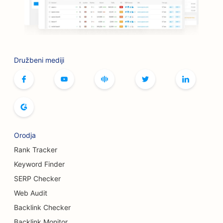
SEO za butike
SEO za storitve botoksa in polnil
SEO za kegljišča
Družbeni mediji
SEO za kavarne z namiznimi igrami
SEO za knjigarne
SEO za pekarne kruha
SEO za pivovarne
Orodja
SEO za storitve povečanja prsi
Rank Tracker
Keyword Finder
SEO za tovornjake za burgerje
SERP Checker
SEO za opeklinske kirurge
Web Audit
Backlink Checker
SEO za kavarne
Backlink Monitor