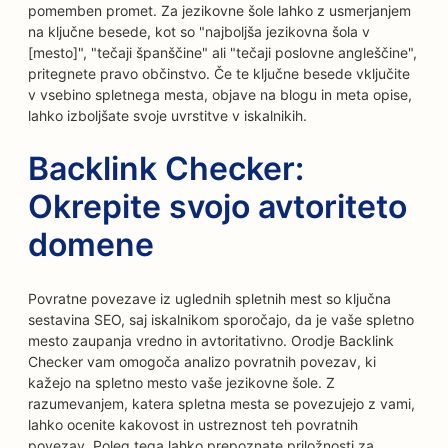
pomemben promet. Za jezikovne šole lahko z usmerjanjem
na ključne besede, kot so "najboljša jezikovna šola v
[mesto]", "tečaji španščine" ali "tečaji poslovne angleščine",
pritegnete pravo občinstvo. Če te ključne besede vključite
v vsebino spletnega mesta, objave na blogu in meta opise,
lahko izboljšate svoje uvrstitve v iskalnikih.
Backlink Checker:
Okrepite svojo avtoriteto
domene
Povratne povezave iz uglednih spletnih mest so ključna
sestavina SEO, saj iskalnikom sporočajo, da je vaše spletno
mesto zaupanja vredno in avtoritativno. Orodje Backlink
Checker vam omogoča analizo povratnih povezav, ki
kažejo na spletno mesto vaše jezikovne šole. Z
razumevanjem, katera spletna mesta se povezujejo z vami,
lahko ocenite kakovost in ustreznost teh povratnih
povezav. Poleg tega lahko prepoznate priložnosti za