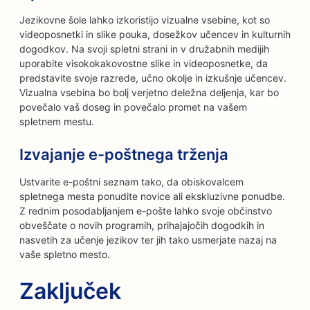
Jezikovne šole lahko izkoristijo vizualne vsebine, kot so
videoposnetki in slike pouka, dosežkov učencev in kulturnih
dogodkov. Na svoji spletni strani in v družabnih medijih
uporabite visokokakovostne slike in videoposnetke, da
predstavite svoje razrede, učno okolje in izkušnje učencev.
Vizualna vsebina bo bolj verjetno deležna deljenja, kar bo
povečalo vaš doseg in povečalo promet na vašem
spletnem mestu.
Izvajanje e-poštnega trženja
Ustvarite e-poštni seznam tako, da obiskovalcem
spletnega mesta ponudite novice ali ekskluzivne ponudbe.
Z rednim posodabljanjem e-pošte lahko svoje občinstvo
obveščate o novih programih, prihajajočih dogodkih in
nasvetih za učenje jezikov ter jih tako usmerjate nazaj na
vaše spletno mesto.
Zaključek