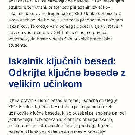
analizirate SERP za ciljne ključne besede. Z razumevanjem
strukture teh strani, prisotnosti prikazanih izvlečkov,
lokalnih paketov in drugih funkcij SERP lahko optimizirate
svojo vsebino, da bo bolje ustrezala prednostnim nalogam
iskalnikov. To orodje vam pomaga doseči višje uvrstitve in
zavzeti več prostora v SERP-ih, s čimer se poveča
verjetnost, da boste v svojo šolo privabili potencialne
študente.
Iskalnik ključnih besed:
Odkrijte ključne besede z
velikim učinkom
Izbira pravih ključnih besed je temelj uspešne strategije
SEO. Iskalnik ključnih besed vam pomaga odkriti zelo
učinkovite ključne besede, ki so posebej prilagojene panogi
jezikovnega izobraževanja. Z analizo obsega iskanja,
konkurence in ustreznosti to orodje predlaga ključne
besede, ki lahko na vaše spletno mesto pripeljejo