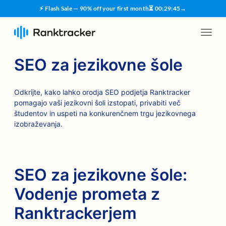
⚡ Flash Sale — 90% off your first month
⏳
00
:
29
:
45
→
SEO za jezikovne šole
Odkrijte, kako lahko orodja SEO podjetja Ranktracker
pomagajo vaši jezikovni šoli izstopati, privabiti več
študentov in uspeti na konkurenčnem trgu jezikovnega
izobraževanja.
SEO za jezikovne šole:
Vodenje prometa z
Ranktrackerjem