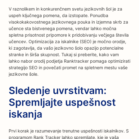
V raznolikem in konkurenčnem svetu jezikovnih šol je za
uspeh ključnega pomena, da izstopate. Ponudba
visokokakovostnega jezikovnega pouka in izjemna skrb za
učence sta bistvenega pomena, vendar lahko močna
spletna prisotnost pripomore k pridobivanju večjega števila
učencev. Optimizacija za iskalnike (SEO) je močno orodje,
ki zagotavlja, da vašo jezikovno šolo opazijo potencialne
stranke in širša skupnost. Tukaj si preberite, kako vam
lahko nabor orodij podjetja Ranktracker pomaga optimizirati
strategijo SEO in povečati promet na spletnem mestu vaše
jezikovne šole.
Sledenje uvrstitvam:
Spremljajte uspešnost
iskanja
Prvi korak je razumevanje trenutne uspešnosti iskalnikov. S
programom Rank Tracker lahko spremljate, kje je vaša