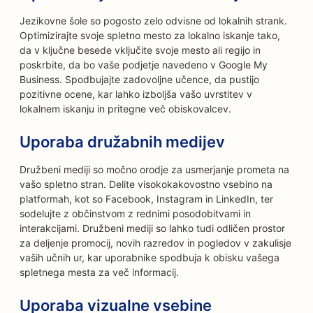
Jezikovne šole so pogosto zelo odvisne od lokalnih strank.
Optimizirajte svoje spletno mesto za lokalno iskanje tako,
da v ključne besede vključite svoje mesto ali regijo in
poskrbite, da bo vaše podjetje navedeno v Google My
Business. Spodbujajte zadovoljne učence, da pustijo
pozitivne ocene, kar lahko izboljša vašo uvrstitev v
lokalnem iskanju in pritegne več obiskovalcev.
Uporaba družabnih medijev
Družbeni mediji so močno orodje za usmerjanje prometa na
vašo spletno stran. Delite visokokakovostno vsebino na
platformah, kot so Facebook, Instagram in LinkedIn, ter
sodelujte z občinstvom z rednimi posodobitvami in
interakcijami. Družbeni mediji so lahko tudi odličen prostor
za deljenje promocij, novih razredov in pogledov v zakulisje
vaših učnih ur, kar uporabnike spodbuja k obisku vašega
spletnega mesta za več informacij.
Uporaba vizualne vsebine