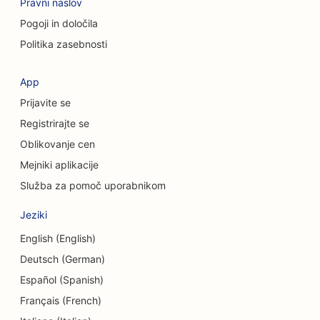
Pravni naslov
SEO za kraniofacialne kirurge
Pogoji in določila
SEO za kavarne
Politika zasebnosti
SEO za kozmetične kirurge
App
SEO za kreditne zadruge
Prijavite se
SEO za svetovalna podjetja
Registrirajte se
Oblikovanje cen
SEO za Delis
Mejniki aplikacije
SEO za storitve dolžniškega svetovanja
Služba za pomoč uporabnikom
SEO za storitve menjave valut
Jeziki
SEO za plesne studie
English (English)
Deutsch (German)
SEO za storitve dermabrazije
Español (Spanish)
SEO za vrtce
Français (French)
SEO za zobozdravstvene klinike