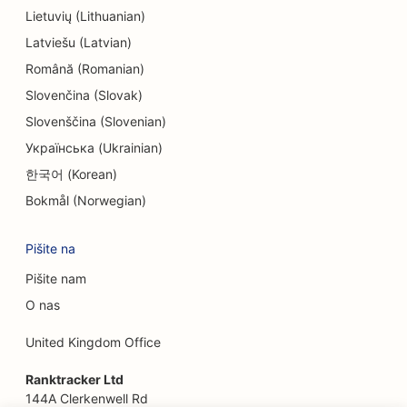
SEO za zabavo in rekreacijo
Lietuvių (Lithuanian)
Latviešu (Latvian)
SEO za sobe pobega
Română (Romanian)
EO za etnične restavracije
Slovenčina (Slovak)
SEO za restavracije Farm-to-Table
Slovenščina (Slovenian)
Українська (Ukrainian)
SEO za storitve Facelift
한국어 (Korean)
SEO za družinske restavracije
Bokmål (Norwegian)
SEO za finančne načrtovalce
Pišite na
SEO za restavracije s hitro prehrano
Pišite nam
SEO za cvetličarje
O nas
SEO za fine dining restavracije
United Kingdom Office
SEO za finančne storitve
Ranktracker Ltd
144A Clerkenwell Rd