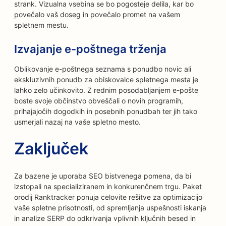
strank. Vizualna vsebina se bo pogosteje delila, kar bo
povečalo vaš doseg in povečalo promet na vašem
spletnem mestu.
Izvajanje e-poštnega trženja
Oblikovanje e-poštnega seznama s ponudbo novic ali
ekskluzivnih ponudb za obiskovalce spletnega mesta je
lahko zelo učinkovito. Z rednim posodabljanjem e-pošte
boste svoje občinstvo obveščali o novih programih,
prihajajočih dogodkih in posebnih ponudbah ter jih tako
usmerjali nazaj na vaše spletno mesto.
Zaključek
Za bazene je uporaba SEO bistvenega pomena, da bi
izstopali na specializiranem in konkurenčnem trgu. Paket
orodij Ranktracker ponuja celovite rešitve za optimizacijo
vaše spletne prisotnosti, od spremljanja uspešnosti iskanja
in analize SERP do odkrivanja vplivnih ključnih besed in