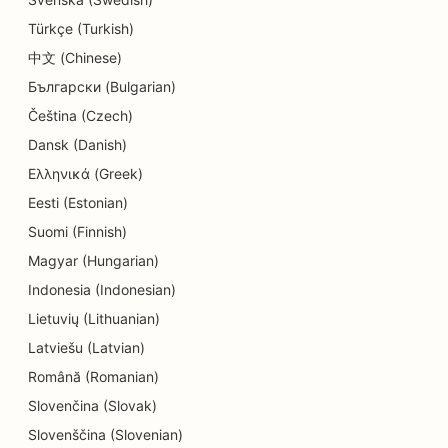
SEO za trgovine s krofki
Türkçe (Turkish)
SEO za storitve izobraževanja in otroškega
中文 (Chinese)
varstva
Български (Bulgarian)
SEO za kemične čistilnice
Čeština (Czech)
Dansk (Danish)
SEO za električarje
Ελληνικά (Greek)
SEO za trgovine z elektroniko
Eesti (Estonian)
Suomi (Finnish)
SEO za endodontiste
Magyar (Hungarian)
SEO za zabavo in rekreacijo
Indonesia (Indonesian)
SEO za inženirska podjetja
Lietuvių (Lithuanian)
Latviešu (Latvian)
EO za etnične restavracije
Română (Romanian)
SEO za sobe pobega
Slovenčina (Slovak)
SEO za storitve Facelift
Slovenščina (Slovenian)