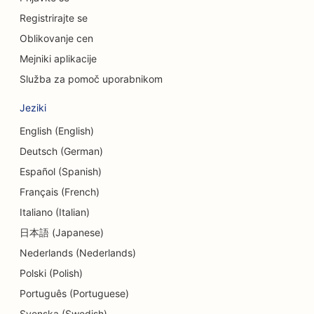
SEO za kraniofacialne kirurge
Registrirajte se
Oblikovanje cen
SEO za kreditne zadruge
Mejniki aplikacije
SEO za trgovine s torticami
Služba za pomoč uporabnikom
SEO za plesne studie
Jeziki
SEO za vrtce
English (English)
Deutsch (German)
SEO za storitve dolžniškega svetovanja
Español (Spanish)
SEO za zobozdravstvene klinike
Français (French)
SEO za Delis
Italiano (Italian)
日本語 (Japanese)
SEO za restavracije
Nederlands (Nederlands)
SEO za storitve dermabrazije
Polski (Polish)
SEO za trgovine s podrobnostmi
Português (Portuguese)
Svenska (Swedish)