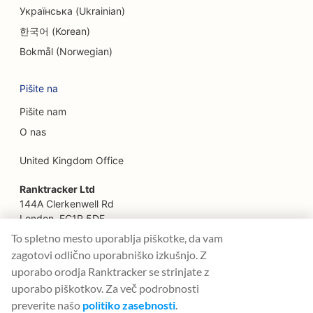
Українська (Ukrainian)
SEO za družinske restavracije
한국어 (Korean)
SEO za restavracije Farm-to-Table
Bokmål (Norwegian)
SEO za finančne načrtovalce
Pišite na
SEO za finančne storitve
Pišite nam
SEO za fine dining restavracije
O nas
SEO za restavracije s hitro prehrano
United Kingdom Office
SEO za cvetličarje
Ranktracker Ltd
144A Clerkenwell Rd
SEO za živilske dvorane
London, EC1R 5DF
Company No: 08820809
To spletno mesto uporablja piškotke, da vam
SEO za tovornjake s hrano
felix@ranktracker.com
zagotovi odlično uporabniško izkušnjo. Z
SEO za francoske slaščičarne
uporabo orodja Ranktracker se strinjate z
uporabo piškotkov. Za več podrobnosti
SEO za prodajalne zamrznjenega jogurta
preverite našo
politiko zasebnosti
.
2015 -
2026
© Ranktracker. All Rights Reserved.