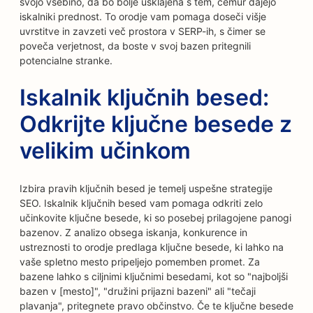
svojo vsebino, da bo bolje usklajena s tem, čemur dajejo
iskalniki prednost. To orodje vam pomaga doseči višje
uvrstitve in zavzeti več prostora v SERP-ih, s čimer se
poveča verjetnost, da boste v svoj bazen pritegnili
potencialne stranke.
Iskalnik ključnih besed:
Odkrijte ključne besede z
velikim učinkom
Izbira pravih ključnih besed je temelj uspešne strategije
SEO. Iskalnik ključnih besed vam pomaga odkriti zelo
učinkovite ključne besede, ki so posebej prilagojene panogi
bazenov. Z analizo obsega iskanja, konkurence in
ustreznosti to orodje predlaga ključne besede, ki lahko na
vaše spletno mesto pripeljejo pomemben promet. Za
bazene lahko s ciljnimi ključnimi besedami, kot so "najboljši
bazen v [mesto]", "družini prijazni bazeni" ali "tečaji
plavanja", pritegnete pravo občinstvo. Če te ključne besede