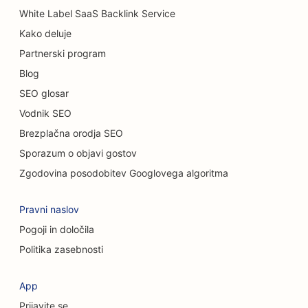
White Label SaaS Backlink Service
SEO za prodajalne preprog in talnih oblog
Kako deluje
SEO za restavracije s priložnostno prehrano
Partnerski program
SEO za storitve kemičnega pilinga
Blog
SEO glosar
SEO za mačje kavarne
Vodnik SEO
SEO za kiropraktike
Brezplačna orodja SEO
Sporazum o objavi gostov
SEO za storitve čiščenja
Zgodovina posodobitev Googlovega algoritma
SEO za kavarne
Pravni naslov
SEO za svetovalna podjetja
Pogoji in določila
SEO za kozmetične kirurge
Politika zasebnosti
SEO za trgovine z oblačili
App
SEO za storitve menjave valut
Prijavite se