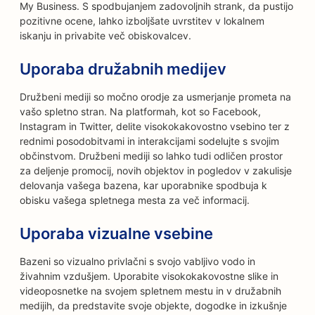
My Business. S spodbujanjem zadovoljnih strank, da pustijo
pozitivne ocene, lahko izboljšate uvrstitev v lokalnem
iskanju in privabite več obiskovalcev.
Uporaba družabnih medijev
Družbeni mediji so močno orodje za usmerjanje prometa na
vašo spletno stran. Na platformah, kot so Facebook,
Instagram in Twitter, delite visokokakovostno vsebino ter z
rednimi posodobitvami in interakcijami sodelujte s svojim
občinstvom. Družbeni mediji so lahko tudi odličen prostor
za deljenje promocij, novih objektov in pogledov v zakulisje
delovanja vašega bazena, kar uporabnike spodbuja k
obisku vašega spletnega mesta za več informacij.
Uporaba vizualne vsebine
Bazeni so vizualno privlačni s svojo vabljivo vodo in
živahnim vzdušjem. Uporabite visokokakovostne slike in
videoposnetke na svojem spletnem mestu in v družabnih
medijih, da predstavite svoje objekte, dogodke in izkušnje