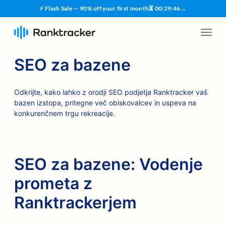
⚡ Flash Sale — 90% off your first month
⏳
00
:
29
:
45
→
SEO za bazene
Odkrijte, kako lahko z orodji SEO podjetja Ranktracker vaš
bazen izstopa, pritegne več obiskovalcev in uspeva na
konkurenčnem trgu rekreacije.
SEO za bazene: Vodenje
prometa z
Ranktrackerjem