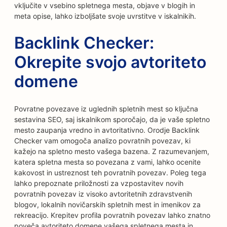
vključite v vsebino spletnega mesta, objave v blogih in
meta opise, lahko izboljšate svoje uvrstitve v iskalnikih.
Backlink Checker:
Okrepite svojo avtoriteto
domene
Povratne povezave iz uglednih spletnih mest so ključna
sestavina SEO, saj iskalnikom sporočajo, da je vaše spletno
mesto zaupanja vredno in avtoritativno. Orodje Backlink
Checker vam omogoča analizo povratnih povezav, ki
kažejo na spletno mesto vašega bazena. Z razumevanjem,
katera spletna mesta so povezana z vami, lahko ocenite
kakovost in ustreznost teh povratnih povezav. Poleg tega
lahko prepoznate priložnosti za vzpostavitev novih
povratnih povezav iz visoko avtoritetnih zdravstvenih
blogov, lokalnih novičarskih spletnih mest in imenikov za
rekreacijo. Krepitev profila povratnih povezav lahko znatno
poveča avtoriteto domene vašega spletnega mesta in