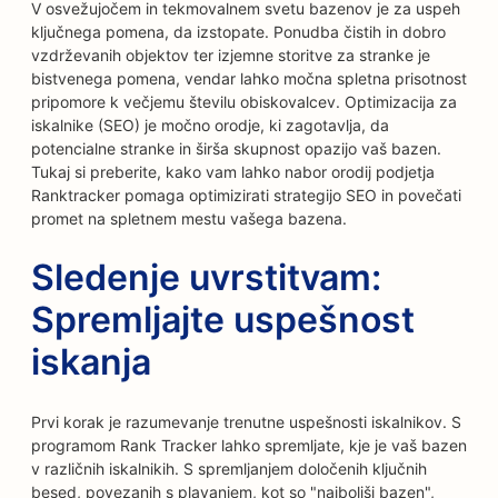
V osvežujočem in tekmovalnem svetu bazenov je za uspeh
ključnega pomena, da izstopate. Ponudba čistih in dobro
vzdrževanih objektov ter izjemne storitve za stranke je
bistvenega pomena, vendar lahko močna spletna prisotnost
pripomore k večjemu številu obiskovalcev. Optimizacija za
iskalnike (SEO) je močno orodje, ki zagotavlja, da
potencialne stranke in širša skupnost opazijo vaš bazen.
Tukaj si preberite, kako vam lahko nabor orodij podjetja
Ranktracker pomaga optimizirati strategijo SEO in povečati
promet na spletnem mestu vašega bazena.
Sledenje uvrstitvam:
Spremljajte uspešnost
iskanja
Prvi korak je razumevanje trenutne uspešnosti iskalnikov. S
programom Rank Tracker lahko spremljate, kje je vaš bazen
v različnih iskalnikih. S spremljanjem določenih ključnih
besed, povezanih s plavanjem, kot so "najboljši bazen",