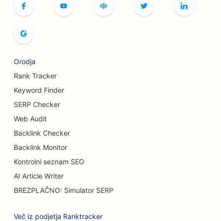
SEO za pekarne kruha
SEO za kegljišča
SEO za pivovarne
Orodja
SEO za storitve povečanja prsi
Rank Tracker
Keyword Finder
SEO za samopostrežne restavracije
SERP Checker
SEO za tovornjake za burgerje
Web Audit
Backlink Checker
SEO za trgovine s torticami
Backlink Monitor
SEO za avtomobilske salone
Kontrolni seznam SEO
SEO za opeklinske kirurge
AI Article Writer
BREZPLAČNO: Simulator SERP
SEO za avtopralnice
SEO za kavarne
Več iz podjetja Ranktracker