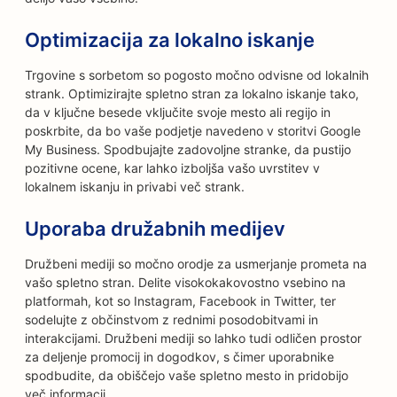
Optimizacija za lokalno iskanje
Trgovine s sorbetom so pogosto močno odvisne od lokalnih
strank. Optimizirajte spletno stran za lokalno iskanje tako,
da v ključne besede vključite svoje mesto ali regijo in
poskrbite, da bo vaše podjetje navedeno v storitvi Google
My Business. Spodbujajte zadovoljne stranke, da pustijo
pozitivne ocene, kar lahko izboljša vašo uvrstitev v
lokalnem iskanju in privabi več strank.
Uporaba družabnih medijev
Družbeni mediji so močno orodje za usmerjanje prometa na
vašo spletno stran. Delite visokokakovostno vsebino na
platformah, kot so Instagram, Facebook in Twitter, ter
sodelujte z občinstvom z rednimi posodobitvami in
interakcijami. Družbeni mediji so lahko tudi odličen prostor
za deljenje promocij in dogodkov, s čimer uporabnike
spodbudite, da obiščejo vaše spletno mesto in pridobijo
več informacij.