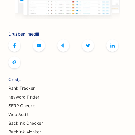
SEO za butike
SEO za storitve botoksa in polnil
SEO za kegljišča
Družbeni mediji
SEO za kavarne z namiznimi igrami
SEO za knjigarne
SEO za pekarne kruha
SEO za pivovarne
Orodja
SEO za storitve povečanja prsi
Rank Tracker
Keyword Finder
SEO za tovornjake za burgerje
SERP Checker
SEO za opeklinske kirurge
Web Audit
Backlink Checker
SEO za kavarne
Backlink Monitor