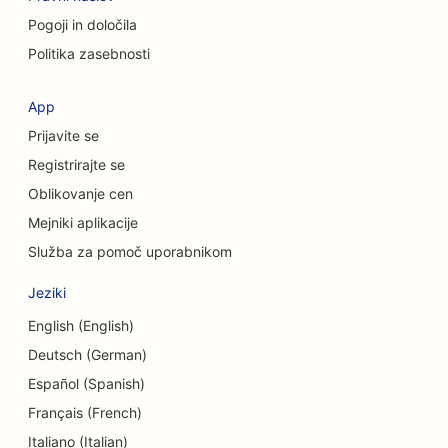
Pogoji in določila
SEO za kavarne
Politika zasebnosti
SEO za kozmetične kirurge
App
SEO za kreditne zadruge
Prijavite se
SEO za svetovalna podjetja
Registrirajte se
Oblikovanje cen
SEO za Delis
Mejniki aplikacije
SEO za storitve dolžniškega svetovanja
Služba za pomoč uporabnikom
SEO za storitve menjave valut
Jeziki
SEO za plesne studie
English (English)
Deutsch (German)
SEO za storitve dermabrazije
Español (Spanish)
SEO za vrtce
Français (French)
SEO za zobozdravstvene klinike
Italiano (Italian)