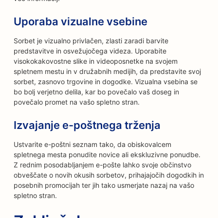
Uporaba vizualne vsebine
Sorbet je vizualno privlačen, zlasti zaradi barvite
predstavitve in osvežujočega videza. Uporabite
visokokakovostne slike in videoposnetke na svojem
spletnem mestu in v družabnih medijih, da predstavite svoj
sorbet, zasnovo trgovine in dogodke. Vizualna vsebina se
bo bolj verjetno delila, kar bo povečalo vaš doseg in
povečalo promet na vašo spletno stran.
Izvajanje e-poštnega trženja
Ustvarite e-poštni seznam tako, da obiskovalcem
spletnega mesta ponudite novice ali ekskluzivne ponudbe.
Z rednim posodabljanjem e-pošte lahko svoje občinstvo
obveščate o novih okusih sorbetov, prihajajočih dogodkih in
posebnih promocijah ter jih tako usmerjate nazaj na vašo
spletno stran.