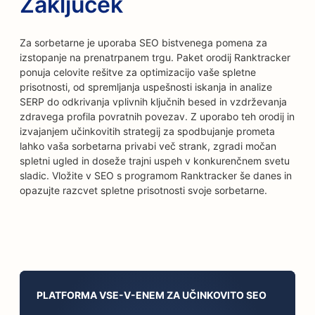
Zaključek
Za sorbetarne je uporaba SEO bistvenega pomena za
izstopanje na prenatrpanem trgu. Paket orodij Ranktracker
ponuja celovite rešitve za optimizacijo vaše spletne
prisotnosti, od spremljanja uspešnosti iskanja in analize
SERP do odkrivanja vplivnih ključnih besed in vzdrževanja
zdravega profila povratnih povezav. Z uporabo teh orodij in
izvajanjem učinkovitih strategij za spodbujanje prometa
lahko vaša sorbetarna privabi več strank, zgradi močan
spletni ugled in doseže trajni uspeh v konkurenčnem svetu
sladic. Vložite v SEO s programom Ranktracker še danes in
opazujte razcvet spletne prisotnosti svoje sorbetarne.
PLATFORMA VSE-V-ENEM ZA UČINKOVITO SEO