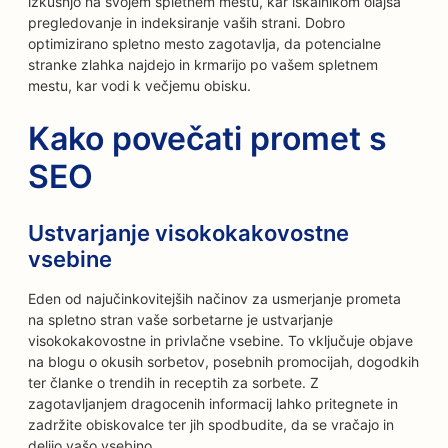
izkušnjo na svojem spletnem mestu, kar iskalnikom olajša
pregledovanje in indeksiranje vaših strani. Dobro
optimizirano spletno mesto zagotavlja, da potencialne
stranke zlahka najdejo in krmarijo po vašem spletnem
mestu, kar vodi k večjemu obisku.
Kako povečati promet s
SEO
Ustvarjanje visokokakovostne
vsebine
Eden od najučinkovitejših načinov za usmerjanje prometa
na spletno stran vaše sorbetarne je ustvarjanje
visokokakovostne in privlačne vsebine. To vključuje objave
na blogu o okusih sorbetov, posebnih promocijah, dogodkih
ter članke o trendih in receptih za sorbete. Z
zagotavljanjem dragocenih informacij lahko pritegnete in
zadržite obiskovalce ter jih spodbudite, da se vračajo in
delijo vašo vsebino.