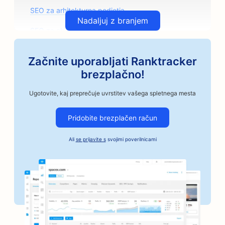
SEO za arhitekturna podjetja
Nadaljuj z branjem
SEO za obrtne pražarne kave
SEO za trgovine z avtomobilskimi deli
Začnite uporabljati Ranktracker
SEO za avtomehanične delavnice
brezplačno!
SEO za avtoličarske salone
Ugotovite, kaj preprečuje uvrstitev vašega spletnega mesta
SEO za avtomobilska podjetja
Pridobite brezplačen račun
SEO za storitve Bail Bonds
Ali
se prijavite s
svojimi poverilnicami
SEO za banke
SEO za pekarne
SEO za frizerske salone
SEO za sklepe za peko na žaru