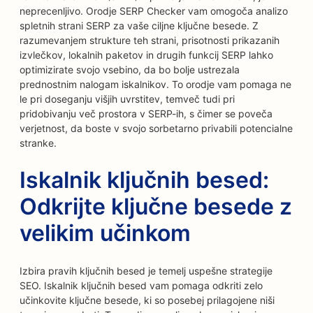
neprecenljivo. Orodje SERP Checker vam omogoča analizo
spletnih strani SERP za vaše ciljne ključne besede. Z
razumevanjem strukture teh strani, prisotnosti prikazanih
izvlečkov, lokalnih paketov in drugih funkcij SERP lahko
optimizirate svojo vsebino, da bo bolje ustrezala
prednostnim nalogam iskalnikov. To orodje vam pomaga ne
le pri doseganju višjih uvrstitev, temveč tudi pri
pridobivanju več prostora v SERP-ih, s čimer se poveča
verjetnost, da boste v svojo sorbetarno privabili potencialne
stranke.
Iskalnik ključnih besed:
Odkrijte ključne besede z
velikim učinkom
Izbira pravih ključnih besed je temelj uspešne strategije
SEO. Iskalnik ključnih besed vam pomaga odkriti zelo
učinkovite ključne besede, ki so posebej prilagojene niši