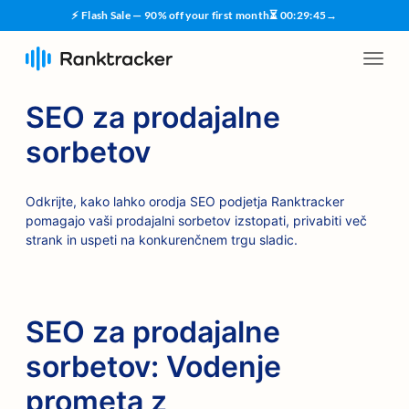
⚡ Flash Sale — 90% off your first month
⏳
00
:
29
:
45
→
SEO za prodajalne
sorbetov
Odkrijte, kako lahko orodja SEO podjetja Ranktracker
pomagajo vaši prodajalni sorbetov izstopati, privabiti več
strank in uspeti na konkurenčnem trgu sladic.
SEO za prodajalne
sorbetov: Vodenje
prometa z