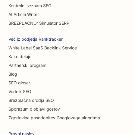
SEO za trgovine s torticami
Kontrolni seznam SEO
SEO za restavracije s priložnostno prehrano
AI Article Writer
BREZPLAČNO: Simulator SERP
SEO za prodajalne preprog in talnih oblog
SEO za avtopralnice
Več iz podjetja Ranktracker
White Label SaaS Backlink Service
SEO za samopostrežne restavracije
Kako deluje
SEO za avtomobilske salone
Partnerski program
SEO za storitve čiščenja
Blog
SEO glosar
SEO za kiropraktike
Vodnik SEO
SEO za mačje kavarne
Brezplačna orodja SEO
Sporazum o objavi gostov
SEO za storitve kemičnega pilinga
Zgodovina posodobitev Googlovega algoritma
SEO za trgovine z oblačili
Pravni naslov
SEO za kraniofacialne kirurge