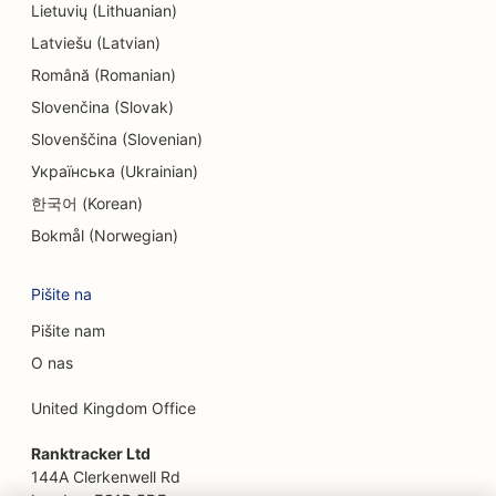
SEO za zabavo in rekreacijo
Lietuvių (Lithuanian)
Latviešu (Latvian)
SEO za sobe pobega
Română (Romanian)
EO za etnične restavracije
Slovenčina (Slovak)
SEO za restavracije Farm-to-Table
Slovenščina (Slovenian)
Українська (Ukrainian)
SEO za storitve Facelift
한국어 (Korean)
SEO za družinske restavracije
Bokmål (Norwegian)
SEO za finančne načrtovalce
Pišite na
SEO za restavracije s hitro prehrano
Pišite nam
SEO za cvetličarje
O nas
SEO za fine dining restavracije
United Kingdom Office
SEO za finančne storitve
Ranktracker Ltd
144A Clerkenwell Rd
SEO za živilske dvorane