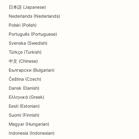
日本語 (Japanese)
SEO za trgovine s podrobnostmi
Nederlands (Nederlands)
SEO za restavracije
Polski (Polish)
SEO za trgovine s torticami
Português (Portuguese)
Svenska (Swedish)
SEO za storitve izobraževanja in otroškega
Türkçe (Turkish)
varstva
中文 (Chinese)
SEO za trgovine s krofki
Български (Bulgarian)
SEO za električarje
Čeština (Czech)
Dansk (Danish)
SEO za kemične čistilnice
Ελληνικά (Greek)
SEO za trgovine z elektroniko
Eesti (Estonian)
Suomi (Finnish)
SEO za inženirska podjetja
Magyar (Hungarian)
SEO za endodontiste
Indonesia (Indonesian)