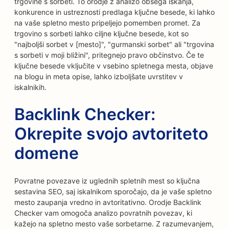
trgovine s sorbeti. To orodje z analizo obsega iskanja,
konkurence in ustreznosti predlaga ključne besede, ki lahko
na vaše spletno mesto pripeljejo pomemben promet. Za
trgovino s sorbeti lahko ciljne ključne besede, kot so
"najboljši sorbet v [mesto]", "gurmanski sorbet" ali "trgovina
s sorbeti v moji bližini", pritegnejo pravo občinstvo. Če te
ključne besede vključite v vsebino spletnega mesta, objave
na blogu in meta opise, lahko izboljšate uvrstitev v
iskalnikih.
Backlink Checker:
Okrepite svojo avtoriteto
domene
Povratne povezave iz uglednih spletnih mest so ključna
sestavina SEO, saj iskalnikom sporočajo, da je vaše spletno
mesto zaupanja vredno in avtoritativno. Orodje Backlink
Checker vam omogoča analizo povratnih povezav, ki
kažejo na spletno mesto vaše sorbetarne. Z razumevanjem,