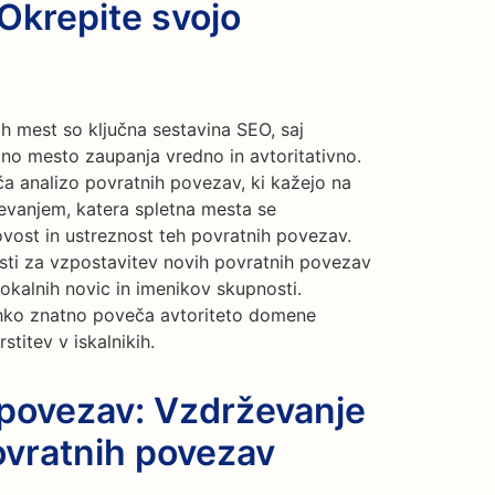
Okrepite svojo
h mest so ključna sestavina SEO, saj
tno mesto zaupanja vredno in avtoritativno.
 analizo povratnih povezav, ki kažejo na
evanjem, katera spletna mesta se
vost in ustreznost teh povratnih povezav.
sti za vzpostavitev novih povratnih povezav
lokalnih novic in imenikov skupnosti.
ahko znatno poveča avtoriteto domene
titev v iskalnikih.
 povezav: Vzdrževanje
ovratnih povezav