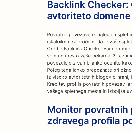
Backlink Checker: 
avtoriteto domene
Povratne povezave iz uglednih spletni
iskalnikom sporočajo, da je vaše sple
Orodje Backlink Checker vam omogoča
spletno mesto vaše pekarne. Z razum
povezujejo z vami, lahko ocenite kako
Poleg tega lahko prepoznate priložno
iz visoko avtoritetnih blogov o hrani, 
Krepitev profila povratnih povezav l
vašega spletnega mesta in izboljša uvrs
Monitor povratnih
zdravega profila p