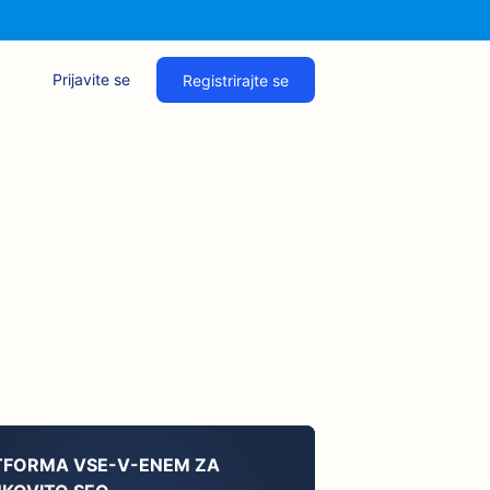
Prijavite se
Registrirajte se
TFORMA VSE-V-ENEM ZA