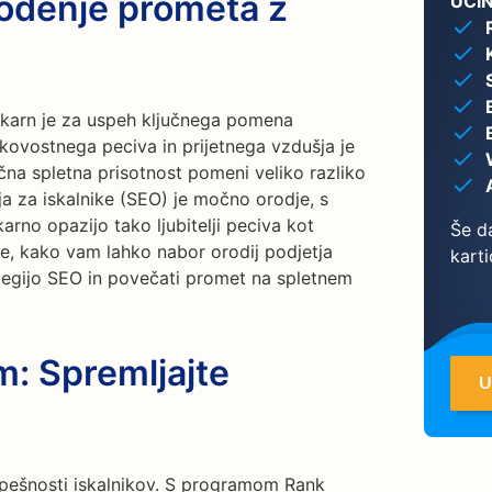
odenje prometa z
UČI
karn je za uspeh ključnega pomena
kovostnega peciva in prijetnega vzdušja je
a spletna prisotnost pomeni veliko razliko
ija za iskalnike (SEO) je močno orodje, s
rno opazijo tako ljubitelji peciva kot
Še da
ite, kako vam lahko nabor orodij podjetja
karti
tegijo SEO in povečati promet na spletnem
m: Spremljajte
U
spešnosti iskalnikov. S programom Rank