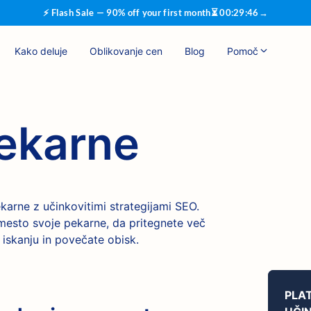
⚡ Flash Sale — 90% off your first month
⏳
00
:
29
:
45
→
Kako deluje
Oblikovanje cen
Blog
Pomoč
ekarne
ekarne z učinkovitimi strategijami SEO.
 mesto svoje pekarne, da pritegnete več
m iskanju in povečate obisk.
PLA