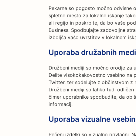
Pekarne so pogosto močno odvisne od 
spletno mesto za lokalno iskanje tako
ali regijo in poskrbite, da bo vaše po
Business. Spodbujajte zadovoljne stra
izboljša vašo uvrstitev v lokalnem isk
Uporaba družabnih medi
Družbeni mediji so močno orodje za u
Delite visokokakovostno vsebino na p
Twitter, ter sodelujte z občinstvom z 
Družbeni mediji so lahko tudi odličen
čimer uporabnike spodbudite, da obiš
informacij.
Uporaba vizualne vsebi
Pečeni izdelki so vizualno privlačni. N