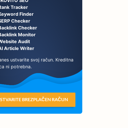
NKOVITO SEO
Rank Tracker
Keyword Finder
SERP Checker
Backlink Checker
Backlink Monitor
Website Audit
AI Article Writer
nes ustvarite svoj račun. Kreditna
ca ni potrebna.
STVARITE BREZPLAČEN RAČUN