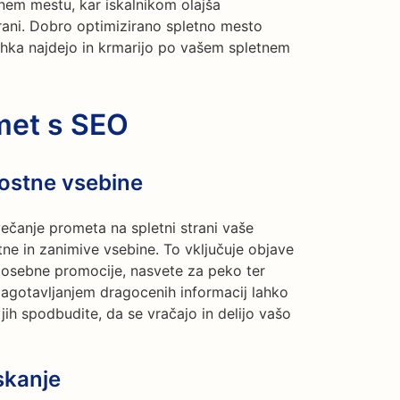
nem mestu, kar iskalnikom olajša
trani. Dobro optimizirano spletno mesto
ahka najdejo in krmarijo po vašem spletnem
met s SEO
ostne vsebine
ečanje prometa na spletni strani vaše
ne in zanimive vsebine. To vključuje objave
 posebne promocije, nasvete za peko ter
 zagotavljanjem dragocenih informacij lahko
 jih spodbudite, da se vračajo in delijo vašo
skanje