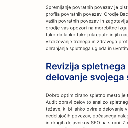
Spremljanje povratnih povezav je bi
profila povratnih povezav. Orodje Ba
vaših povratnih povezav in zagotavlj
orodje vas opozori na morebitne izgu
tako da lahko takoj ukrepate in jih na
vzdrževanje trdnega in zdravega pro
ohranjanje spletnega ugleda in uvrsti
Revizija spletnega
delovanje svojega
Dobro optimizirano spletno mesto je 
Audit opravi celovito analizo spletne
težave, ki bi lahko ovirale delovanje v
nedelujočih povezav, počasnega nalaga
in drugih dejavnikov SEO na strani. Z