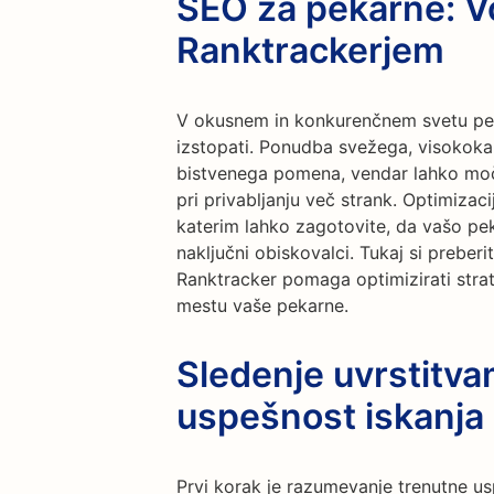
SEO za pekarne: V
Ranktrackerjem
V okusnem in konkurenčnem svetu pe
izstopati. Ponudba svežega, visokoka
bistvenega pomena, vendar lahko močn
pri privabljanju več strank. Optimizac
katerim lahko zagotovite, da vašo peka
naključni obiskovalci. Tukaj si preber
Ranktracker pomaga optimizirati stra
mestu vaše pekarne.
Sledenje uvrstitva
uspešnost iskanja
Prvi korak je razumevanje trenutne u