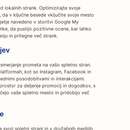
lokalnih strank. Optimizirajte svoje
, da v ključne besede vključite svoje mesto
djetje navedeno v storitvi Google My
nke, da pustijo pozitivne ocene, kar lahko
anju in pritegne več strank.
jev
smerjanje prometa na vašo spletno stran.
latformah, kot so Instagram, Facebook in
rednimi posodobitvami in interakcijami.
 prostor za deljenje promocij in dogodkov, s
čejo vaše spletno mesto in pridobijo več
ne
a svoji spletni strani in v družabnih medijih