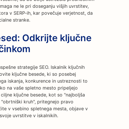
aga ne le pri doseganju višjih uvrstitev,
tora v SERP-ih, kar povečuje verjetnost, da
ialne stranke.
esed: Odkrijte ključne
učinkom
uspešne strategije SEO. Iskalnik ključnih
vite ključne besede, ki so posebej
ega iskanja, konkurence in ustreznosti to
hko na vaše spletno mesto pripeljejo
ljne ključne besede, kot so "najboljša
 "obrtniški kruh", pritegnejo pravo
čite v vsebino spletnega mesta, objave v
svoje uvrstitve v iskalnikih.