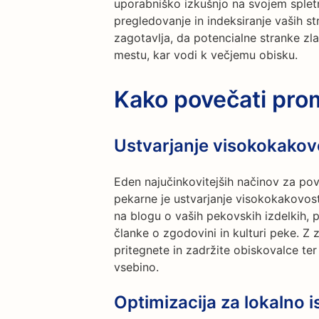
uporabniško izkušnjo na svojem splet
pregledovanje in indeksiranje vaših s
zagotavlja, da potencialne stranke zl
mestu, kar vodi k večjemu obisku.
Kako povečati pro
Ustvarjanje visokokakov
Eden najučinkovitejših načinov za pov
pekarne je ustvarjanje visokokakovost
na blogu o vaših pekovskih izdelkih,
članke o zgodovini in kulturi peke. Z
pritegnete in zadržite obiskovalce ter
vsebino.
Optimizacija za lokalno i