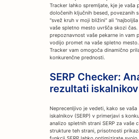
Tracker lahko spremljate, kje je vaša 
določenih ključnih besed, povezanih s
"svež kruh v moji bližini" ali "najbolj
vaše spletno mesto uvršča skozi čas
prepoznavnost vaše pekarne in vam p
vodijo promet na vaše spletno mesto
Tracker vam omogoča dinamično prilag
konkurenčne prednosti.
SERP Checker: Anal
rezultati iskalnikov
Neprecenljivo je vedeti, kako se vaša 
iskalnikov (SERP) v primerjavi s ko
analizo spletnih strani SERP za vaše 
strukture teh strani, prisotnosti prika
funkcij SERP lahko optimizirate svojo