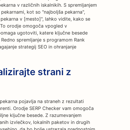
pekarna v različnih iskalnikih. S spremljanjem
 pekarnami, kot so "najboljša pekarna",
ša pekarna v [mesto]", lahko vidite, kako se
. To orodje omogoča vpogled v
omaga ugotoviti, katere ključne besede
. Redno spremljanje s programom Rank
ajanje strategij SEO in ohranjanje
izirajte strani z
pekarna pojavlja na straneh z rezultati
nkurenti. Orodje SERP Checker vam omogoča
ciljne ključne besede. Z razumevanjem
zanih izvlečkov, lokalnih paketov in drugih
 vsebino, da bo bolje ustrezala prednostnim