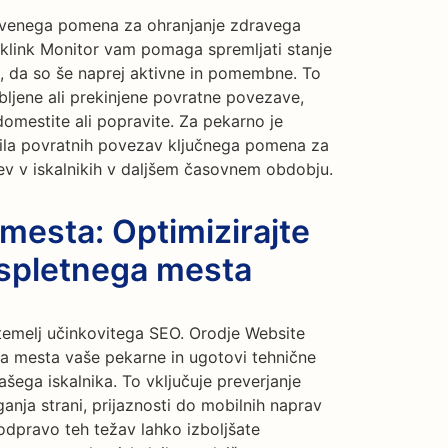
stvenega pomena za ohranjanje zdravega
cklink Monitor vam pomaga spremljati stanje
a, da so še naprej aktivne in pomembne. To
bljene ali prekinjene povratne povezave,
domestite ali popravite. Za pekarno je
fila povratnih povezav ključnega pomena za
tev v iskalnikih v daljšem časovnem obdobju.
 mesta: Optimizirajte
 spletnega mesta
temelj učinkovitega SEO. Orodje Website
ga mesta vaše pekarne in ugotovi tehnične
ašega iskalnika. To vključuje preverjanje
nja strani, prijaznosti do mobilnih naprav
 odpravo teh težav lahko izboljšate