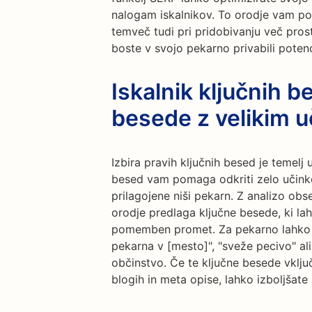
nalogam iskalnikov. To orodje vam pom
temveč tudi pri pridobivanju več pros
boste v svojo pekarno privabili potenc
Iskalnik ključnih b
besede z velikim 
Izbira pravih ključnih besed je temelj 
besed vam pomaga odkriti zelo učinko
prilagojene niši pekarn. Z analizo obs
orodje predlaga ključne besede, ki la
pomemben promet. Za pekarno lahko ci
pekarna v [mesto]", "sveže pecivo" ali
občinstvo. Če te ključne besede vklju
blogih in meta opise, lahko izboljšate 