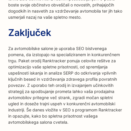
boste svoje občinstvo obveščali o novostih, prihajajočih
dogodkih in nasvetih za vzdrževanje avtomobila ter jih tako
usmerjali nazaj na vaše spletno mesto.
Zaključek
Za avtomobilske salone je uporaba SEO bistvenega
pomena, da izstopajo na specializiranem in konkurenčnem
trgu. Paket orodij Ranktracker ponuja celovite rešitve za
optimizacijo vaše spletne prisotnosti, od spremljanja
uspešnosti iskanja in analize SERP do odkrivanja vplivnih
ključnih besed in vzdrževanja zdravega profila povratnih
povezav. Z uporabo teh orodij in izvajanjem učinkovitih
strategij za spodbujanje prometa lahko vaša prodajalna
avtomobilov pritegne več strank, zgradi močan spletni
ugled in doseže trajni uspeh v konkurenčni avtomobilski
industriji. Še danes vložite v SEO s programom Ranktracker
in opazujte, kako bo spletna prisotnost vašega
avtomobilskega salona cvetela.