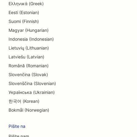
Ελληνικά (Greek)
SEO za trgovine z elektroniko
Eesti (Estonian)
Suomi (Finnish)
SEO za endodontiste
Magyar (Hungarian)
SEO za zabavo in rekreacijo
Indonesia (Indonesian)
SEO za inženirska podjetja
Lietuvių (Lithuanian)
Latviešu (Latvian)
EO za etnične restavracije
Română (Romanian)
SEO za sobe pobega
Slovenčina (Slovak)
SEO za storitve Facelift
Slovenščina (Slovenian)
Українська (Ukrainian)
SEO za družinske restavracije
한국어 (Korean)
SEO za restavracije Farm-to-Table
Bokmål (Norwegian)
SEO za finančne načrtovalce
Pišite na
SEO za finančne storitve
Pišite nam