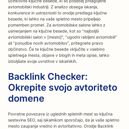
učinkovite ključne besede, ki so posebej prilagojene
avtomobilski industriji. Z analizo obsega iskanja,
konkurence in ustreznosti to orodje predlaga ključne
besede, ki lahko na vaše spletno mesto pripeljejo
pomemben promet. Za avtomobilske salone lahko z
usmerjanjem na ključne besede, kot so "najboljši
avtomobilski salon v [mesto]", "ugodni rabljeni avtomobili"
ali "ponudbe novih avtomobilov", pritegnete pravo
občinstvo. Če te ključne besede vključite v vsebino
spletnega mesta, objave v blogih in meta opise, lahko
izboljšate svoje uvrstitve v iskalnikih.
Backlink Checker:
Okrepite svojo avtoriteto
domene
Povratne povezave iz uglednih spletnih mest so ključna
sestavina SEO, saj iskalnikom sporočajo, da je vaše spletno
mesto zaupanja vredno in avtoritativno. Orodje Backlink