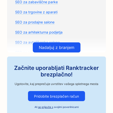
SEO za zabaviščne parke
SEO za trgovine z aparati
SEO za prodajne salone
SEO za arhitekturna podjetja
SEO za avtoličarske salone
Nadaljuj z branjem
SEO za trgovine z avtomobilskimi deli
SEO za umetniške razrede
Začnite uporabljati Ranktracker
SEO za avtomehanične delavnice
brezplačno!
SEO za obrtne pražarne kave
Ugotovite, kaj preprečuje uvrstitev vašega spletnega mesta
SEO za storitve Bail Bonds
Pridobite brezplačen račun
SEO za avtomobilska podjetja
Ali
se prijavite s
svojimi poverilnicami
SEO za pekarne