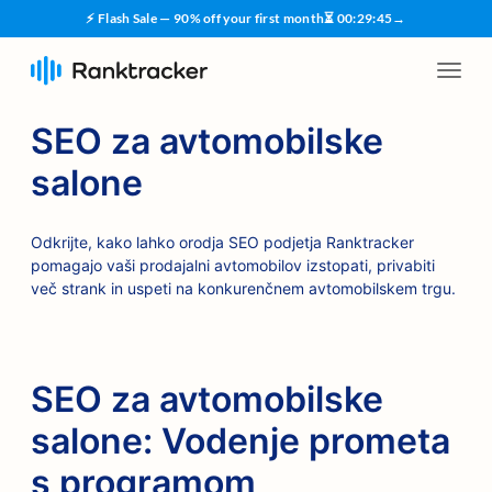
⚡ Flash Sale — 90% off your first month
⏳
00
:
29
:
45
→
SEO za avtomobilske
salone
Odkrijte, kako lahko orodja SEO podjetja Ranktracker
pomagajo vaši prodajalni avtomobilov izstopati, privabiti
več strank in uspeti na konkurenčnem avtomobilskem trgu.
SEO za avtomobilske
salone: Vodenje prometa
s programom