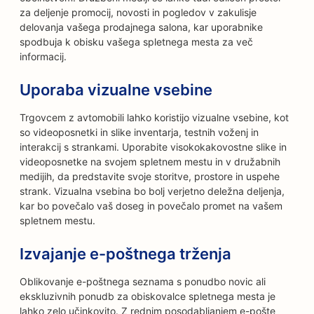
za deljenje promocij, novosti in pogledov v zakulisje
delovanja vašega prodajnega salona, kar uporabnike
spodbuja k obisku vašega spletnega mesta za več
informacij.
Uporaba vizualne vsebine
Trgovcem z avtomobili lahko koristijo vizualne vsebine, kot
so videoposnetki in slike inventarja, testnih voženj in
interakcij s strankami. Uporabite visokokakovostne slike in
videoposnetke na svojem spletnem mestu in v družabnih
medijih, da predstavite svoje storitve, prostore in uspehe
strank. Vizualna vsebina bo bolj verjetno deležna deljenja,
kar bo povečalo vaš doseg in povečalo promet na vašem
spletnem mestu.
Izvajanje e-poštnega trženja
Oblikovanje e-poštnega seznama s ponudbo novic ali
ekskluzivnih ponudb za obiskovalce spletnega mesta je
lahko zelo učinkovito. Z rednim posodabljanjem e-pošte