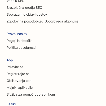
Vodnik SEO
SEO za kiropraktike
Brezplačna orodja SEO
Sporazum o objavi gostov
SEO za storitve čiščenja
Zgodovina posodobitev Googlovega algoritma
SEO za kavarne
Pravni naslov
SEO za svetovalna podjetja
Pogoji in določila
SEO za kozmetične kirurge
Politika zasebnosti
SEO za trgovine z oblačili
App
SEO za storitve menjave valut
Prijavite se
SEO za kraniofacialne kirurge
Registrirajte se
Oblikovanje cen
SEO za kreditne zadruge
Mejniki aplikacije
SEO za trgovine s torticami
Služba za pomoč uporabnikom
SEO za plesne studie
Jeziki