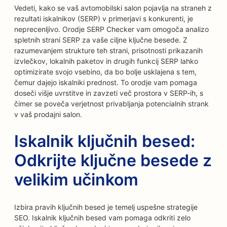
Vedeti, kako se vaš avtomobilski salon pojavlja na straneh z
rezultati iskalnikov (SERP) v primerjavi s konkurenti, je
neprecenljivo. Orodje SERP Checker vam omogoča analizo
spletnih strani SERP za vaše ciljne ključne besede. Z
razumevanjem strukture teh strani, prisotnosti prikazanih
izvlečkov, lokalnih paketov in drugih funkcij SERP lahko
optimizirate svojo vsebino, da bo bolje usklajena s tem,
čemur dajejo iskalniki prednost. To orodje vam pomaga
doseči višje uvrstitve in zavzeti več prostora v SERP-ih, s
čimer se poveča verjetnost privabljanja potencialnih strank
v vaš prodajni salon.
Iskalnik ključnih besed:
Odkrijte ključne besede z
velikim učinkom
Izbira pravih ključnih besed je temelj uspešne strategije
SEO. Iskalnik ključnih besed vam pomaga odkriti zelo