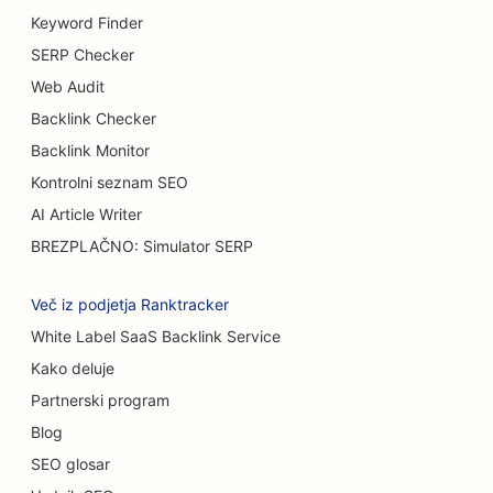
Keyword Finder
SEO za samopostrežne restavracije
SERP Checker
SEO za tovornjake za burgerje
Web Audit
Backlink Checker
SEO za trgovine s torticami
Backlink Monitor
SEO za avtomobilske salone
Kontrolni seznam SEO
SEO za opeklinske kirurge
AI Article Writer
BREZPLAČNO: Simulator SERP
SEO za avtopralnice
SEO za kavarne
Več iz podjetja Ranktracker
White Label SaaS Backlink Service
SEO za prodajalne preprog in talnih oblog
Kako deluje
SEO za restavracije s priložnostno prehrano
Partnerski program
SEO za storitve kemičnega pilinga
Blog
SEO glosar
SEO za mačje kavarne