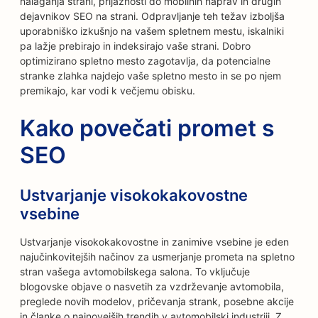
nalaganja strani, prijaznosti do mobilnih naprav in drugih
dejavnikov SEO na strani. Odpravljanje teh težav izboljša
uporabniško izkušnjo na vašem spletnem mestu, iskalniki
pa lažje prebirajo in indeksirajo vaše strani. Dobro
optimizirano spletno mesto zagotavlja, da potencialne
stranke zlahka najdejo vaše spletno mesto in se po njem
premikajo, kar vodi k večjemu obisku.
Kako povečati promet s
SEO
Ustvarjanje visokokakovostne
vsebine
Ustvarjanje visokokakovostne in zanimive vsebine je eden
najučinkovitejših načinov za usmerjanje prometa na spletno
stran vašega avtomobilskega salona. To vključuje
blogovske objave o nasvetih za vzdrževanje avtomobila,
preglede novih modelov, pričevanja strank, posebne akcije
in članke o najnovejših trendih v avtomobilski industriji. Z