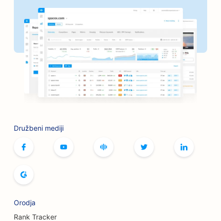
SEO za frizerske salone
SEO za banke
SEO za knjigarne
SEO za sklepe za peko na žaru
SEO za kavarne z namiznimi igrami
SEO za storitve botoksa in polnil
Družbeni mediji
SEO za butike
SEO za pekarne kruha
SEO za kegljišča
SEO za pivovarne
Orodja
SEO za storitve povečanja prsi
Rank Tracker