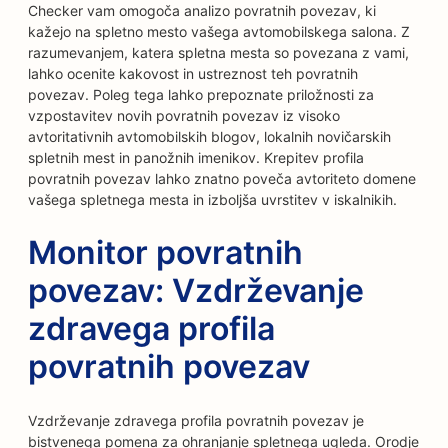
Checker vam omogoča analizo povratnih povezav, ki
kažejo na spletno mesto vašega avtomobilskega salona. Z
razumevanjem, katera spletna mesta so povezana z vami,
lahko ocenite kakovost in ustreznost teh povratnih
povezav. Poleg tega lahko prepoznate priložnosti za
vzpostavitev novih povratnih povezav iz visoko
avtoritativnih avtomobilskih blogov, lokalnih novičarskih
spletnih mest in panožnih imenikov. Krepitev profila
povratnih povezav lahko znatno poveča avtoriteto domene
vašega spletnega mesta in izboljša uvrstitev v iskalnikih.
Monitor povratnih
povezav: Vzdrževanje
zdravega profila
povratnih povezav
Vzdrževanje zdravega profila povratnih povezav je
bistvenega pomena za ohranjanje spletnega ugleda. Orodje