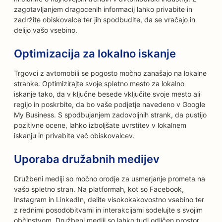
zagotavljanjem dragocenih informacij lahko privabite in
zadržite obiskovalce ter jih spodbudite, da se vračajo in
delijo vašo vsebino.
Optimizacija za lokalno iskanje
Trgovci z avtomobili se pogosto močno zanašajo na lokalne
stranke. Optimizirajte svoje spletno mesto za lokalno
iskanje tako, da v ključne besede vključite svoje mesto ali
regijo in poskrbite, da bo vaše podjetje navedeno v Google
My Business. S spodbujanjem zadovoljnih strank, da pustijo
pozitivne ocene, lahko izboljšate uvrstitev v lokalnem
iskanju in privabite več obiskovalcev.
Uporaba družabnih medijev
Družbeni mediji so močno orodje za usmerjanje prometa na
vašo spletno stran. Na platformah, kot so Facebook,
Instagram in LinkedIn, delite visokokakovostno vsebino ter
z rednimi posodobitvami in interakcijami sodelujte s svojim
občinstvom. Družbeni mediji so lahko tudi odličen prostor