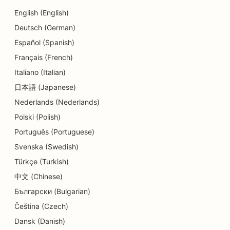
SEO za vrtce
English (English)
Deutsch (German)
SEO za storitve dolžniškega svetovanja
Español (Spanish)
SEO za zobozdravstvene klinike
Français (French)
SEO za Delis
Italiano (Italian)
日本語 (Japanese)
SEO za restavracije
Nederlands (Nederlands)
SEO za storitve dermabrazije
Polski (Polish)
SEO za trgovine s podrobnostmi
Português (Portuguese)
Svenska (Swedish)
SEO za trgovine s krofki
Türkçe (Turkish)
SEO za storitve izobraževanja in otroškega
中文 (Chinese)
varstva
Български (Bulgarian)
SEO za kemične čistilnice
Čeština (Czech)
Dansk (Danish)
SEO za električarje