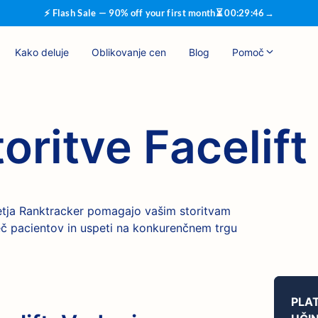
⚡ Flash Sale — 90% off your first month
⏳
00
:
29
:
45
→
Kako deluje
Oblikovanje cen
Blog
Pomoč
oritve Facelift
etja Ranktracker pomagajo vašim storitvam
 več pacientov in uspeti na konkurenčnem trgu
PLA