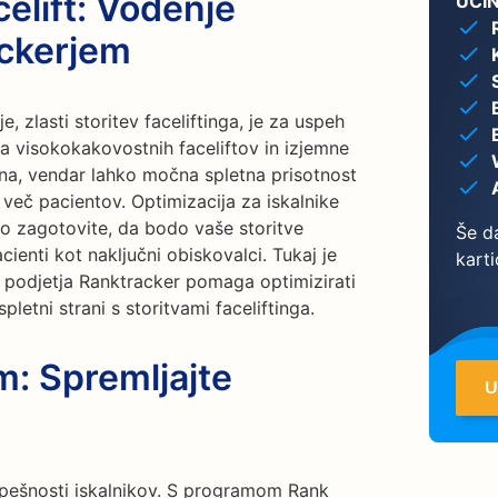
elift: Vodenje
UČI
ckerjem
 zlasti storitev faceliftinga, je za uspeh
 visokokakovostnih faceliftov in izjemne
na, vendar lahko močna spletna prisotnost
 več pacientov. Optimizacija za iskalnike
ko zagotovite, da bodo vaše storitve
Še da
acienti kot naključni obiskovalci. Tukaj je
karti
 podjetja Ranktracker pomaga optimizirati
letni strani s storitvami faceliftinga.
m: Spremljajte
U
spešnosti iskalnikov. S programom Rank