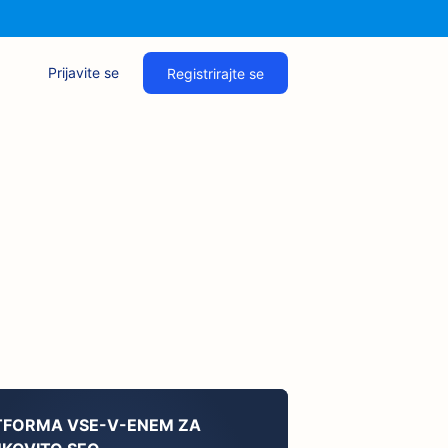
Prijavite se
Registrirajte se
TFORMA VSE-V-ENEM ZA