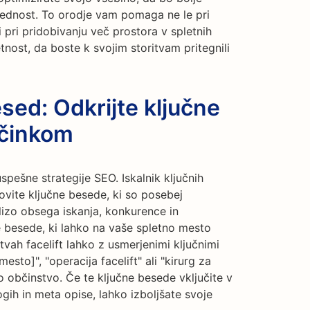
prednost. To orodje vam pomaga ne le pri
i pri pridobivanju več prostora v spletnih
nost, da boste k svojim storitvam pritegnili
esed: Odkrijte ključne
učinkom
uspešne strategije SEO. Iskalnik ključnih
vite ključne besede, ki so posebej
nalizo obsega iskanja, konkurence in
e besede, ki lahko na vaše spletno mesto
vah facelift lahko z usmerjenimi ključnimi
mesto]", "operacija facelift" ali "kirurg za
avo občinstvo. Če te ključne besede vključite v
gih in meta opise, lahko izboljšate svoje