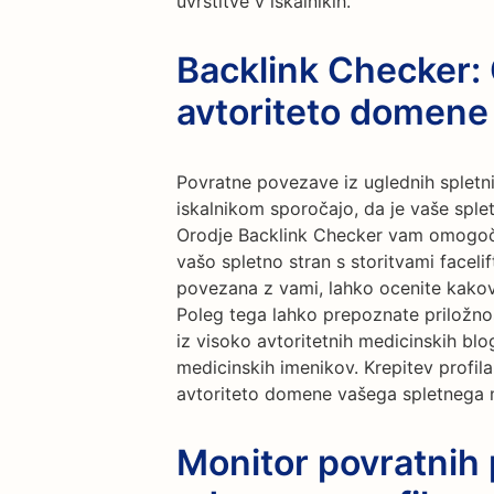
uvrstitve v iskalnikih.
Backlink Checker: 
avtoriteto domene
Povratne povezave iz uglednih spletni
iskalnikom sporočajo, da je vaše sple
Orodje Backlink Checker vam omogoča
vašo spletno stran s storitvami facel
povezana z vami, lahko ocenite kakov
Poleg tega lahko prepoznate priložno
iz visoko avtoritetnih medicinskih blo
medicinskih imenikov. Krepitev profi
avtoriteto domene vašega spletnega mes
Monitor povratnih