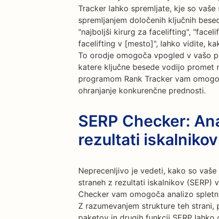
Tracker lahko spremljate, kje so vaše st
spremljanjem določenih ključnih besed,
"najboljši kirurg za facelifting", "facelif
facelifting v [mesto]", lahko vidite, 
To orodje omogoča vpogled v vašo p
katere ključne besede vodijo promet 
programom Rank Tracker vam omogoča 
ohranjanje konkurenčne prednosti.
SERP Checker: Anal
rezultati iskalnikov
Neprecenljivo je vedeti, kako so vaše 
straneh z rezultati iskalnikov (SERP) 
Checker vam omogoča analizo spletnih
Z razumevanjem strukture teh strani, p
paketov in drugih funkcij SERP lahko 