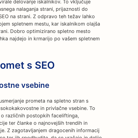
irale delovanje iskalnikov. To vključuje
snega nalaganja strani, prijaznosti do
SEO na strani. Z odpravo teh težav lahko
ojem spletnem mestu, kar iskalnikom olajša
trani. Dobro optimizirano spletno mesto
lahka najdejo in krmarijo po vašem spletnem
romet s SEO
ostne vsebine
usmerjanje prometa na spletno stran s
 visokokakovostne in privlačne vsebine. To
o različnih postopkih faceliftinga,
je ter članke o najnovejših trendih in
je. Z zagotavljanjem dragocenih informacij
e ter jih spodbudite, da se vračajo in delijo