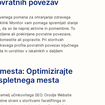
ovratnih povezav
stvenega pomena za ohranjanje zdravega
cklink Monitor vam pomaga spremljati stanje
a, da so še naprej aktivne in pomembne. To
bljene ali prekinjene povratne povezave,
omestite ali popravite. Pri storitvah
 zdravega profila povratnih povezav ključnega
 in uvrstitev v iskalnikih v daljšem
 mesta: Optimizirajte
 spletnega mesta
temelj učinkovitega SEO. Orodje Website
tne strani s storitvami faceliftinga in