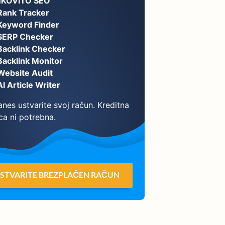
NKOVITO SEO
Rank Tracker
Keyword Finder
SERP Checker
Backlink Checker
Backlink Monitor
Website Audit
AI Article Writer
nes ustvarite svoj račun. Kreditna
ca ni potrebna.
STVARITE BREZPLAČEN RAČUN