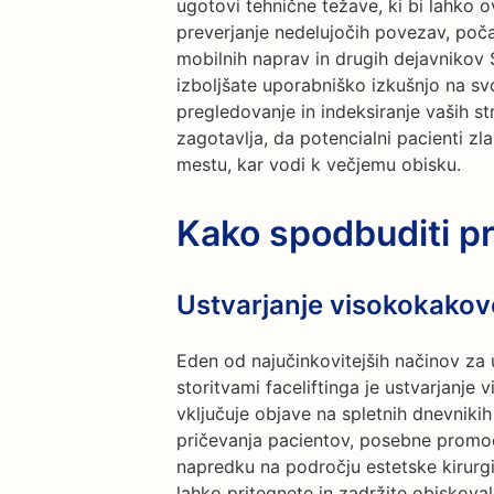
ugotovi tehnične težave, ki bi lahko ov
preverjanje nedelujočih povezav, poča
mobilnih naprav in drugih dejavnikov 
izboljšate uporabniško izkušnjo na sv
pregledovanje in indeksiranje vaših s
zagotavlja, da potencialni pacienti z
mestu, kar vodi k večjemu obisku.
Kako spodbuditi p
Ustvarjanje visokokakov
Eden od najučinkovitejših načinov za 
storitvami faceliftinga je ustvarjanje
vključuje objave na spletnih dnevnikih 
pričevanja pacientov, posebne promoci
napredku na področju estetske kirurgi
lahko pritegnete in zadržite obiskovalc