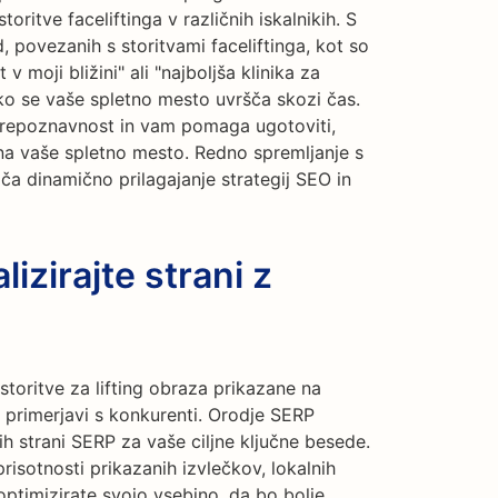
oritve faceliftinga v različnih iskalnikih. S
 povezanih s storitvami faceliftinga, kot so
t v moji bližini" ali "najboljša klinika za
kako se vaše spletno mesto uvršča skozi čas.
repoznavnost in vam pomaga ugotoviti,
na vaše spletno mesto. Redno spremljanje s
dinamično prilagajanje strategij SEO in
izirajte strani z
storitve za lifting obraza prikazane na
v primerjavi s konkurenti. Orodje SERP
 strani SERP za vaše ciljne ključne besede.
risotnosti prikazanih izvlečkov, lokalnih
optimizirate svojo vsebino, da bo bolje