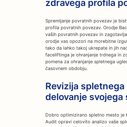
zdravega profila p
Spremljanje povratnih povezav je bi
profila povratnih povezav. Orodje Ba
vaših povratnih povezav in zagotavlj
orodje vas opozori na morebitne izgu
tako da lahko takoj ukrepate in jih nad
faceliftinga je ohranjanje trdnega in
pomena za ohranjanje spletnega ugleda
časovnem obdobju.
Revizija spletnega
delovanje svojega
Dobro optimizirano spletno mesto je 
Audit opravi celovito analizo vaše sple