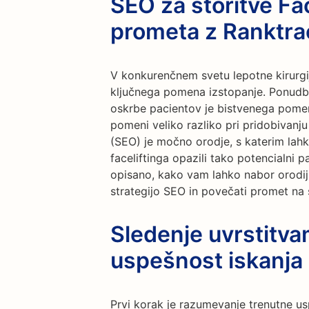
SEO za storitve Fac
prometa z Ranktra
V konkurenčnem svetu lepotne kirurgije,
ključnega pomena izstopanje. Ponudba
oskrbe pacientov je bistvenega pome
pomeni veliko razliko pri pridobivanju
(SEO) je močno orodje, s katerim lah
faceliftinga opazili tako potencialni p
opisano, kako vam lahko nabor orodij
strategijo SEO in povečati promet na sp
Sledenje uvrstitva
uspešnost iskanja
Prvi korak je razumevanje trenutne u