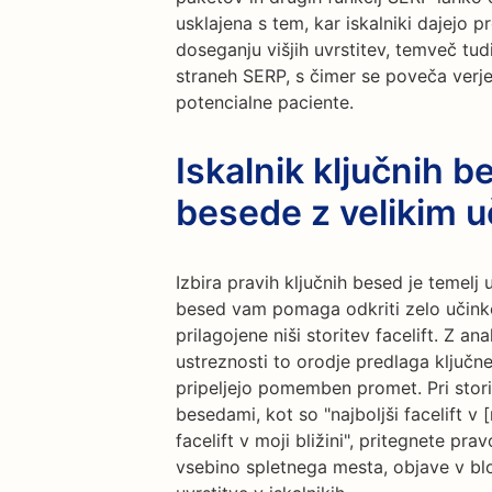
usklajena s tem, kar iskalniki dajejo 
doseganju višjih uvrstitev, temveč tud
straneh SERP, s čimer se poveča verjet
potencialne paciente.
Iskalnik ključnih b
besede z velikim 
Izbira pravih ključnih besed je temelj 
besed vam pomaga odkriti zelo učinko
prilagojene niši storitev facelift. Z a
ustreznosti to orodje predlaga ključn
pripeljejo pomemben promet. Pri storit
besedami, kot so "najboljši facelift v [
facelift v moji bližini", pritegnete pr
vsebino spletnega mesta, objave v blo