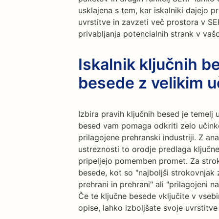
usklajena s tem, kar iskalniki dajejo
uvrstitve in zavzeti več prostora v SE
privabljanja potencialnih strank v vaš
Iskalnik ključnih b
besede z velikim 
Izbira pravih ključnih besed je temelj 
besed vam pomaga odkriti zelo učinko
prilagojene prehranski industriji. Z a
ustreznosti to orodje predlaga ključn
pripeljejo pomemben promet. Za strok
besede, kot so "najboljši strokovnjak
prehrani in prehrani" ali "prilagojeni 
Če te ključne besede vključite v vseb
opise, lahko izboljšate svoje uvrstitve 