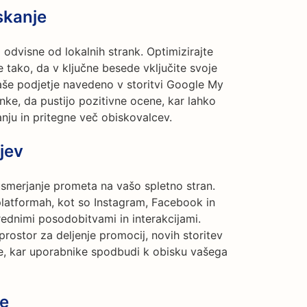
skanje
dvisne od lokalnih strank. Optimizirajte
 tako, da v ključne besede vključite svoje
 vaše podjetje navedeno v storitvi Google My
nke, da pustijo pozitivne ocene, kar lahko
anju in pritegne več obiskovalcev.
jev
smerjanje prometa na vašo spletno stran.
latformah, kot so Instagram, Facebook in
rednimi posodobitvami in interakcijami.
prostor za deljenje promocij, novih storitev
je, kar uporabnike spodbudi k obisku vašega
ne