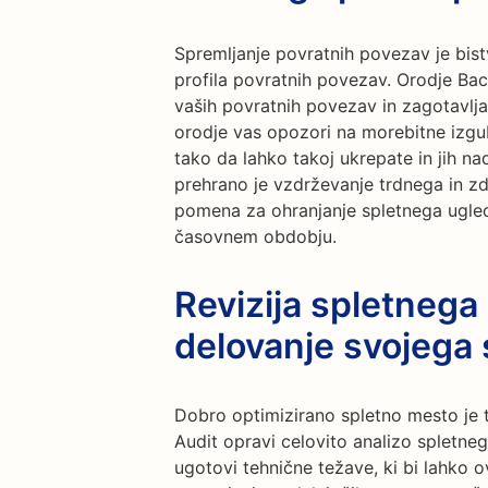
Spremljanje povratnih povezav je bi
profila povratnih povezav. Orodje Ba
vaših povratnih povezav in zagotavlj
orodje vas opozori na morebitne izgu
tako da lahko takoj ukrepate in jih na
prehrano je vzdrževanje trdnega in z
pomena za ohranjanje spletnega ugleda
časovnem obdobju.
Revizija spletnega
delovanje svojega
Dobro optimizirano spletno mesto je 
Audit opravi celovito analizo spletne
ugotovi tehnične težave, ki bi lahko ov