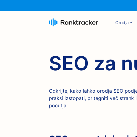
Orodja
SEO za nu
Odkrijte, kako lahko orodja SEO podj
praksi izstopati, pritegniti več stran
počutja.