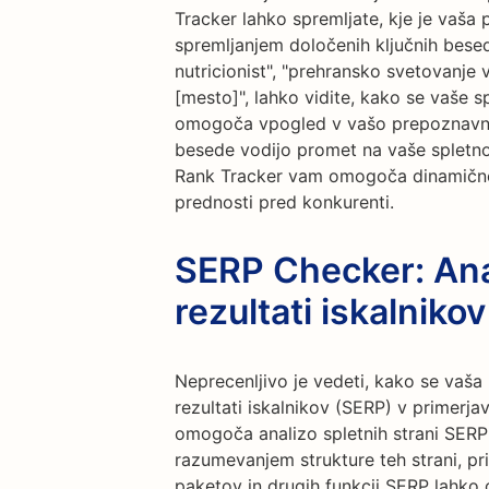
Tracker lahko spremljate, kje je vaša p
spremljanjem določenih ključnih besed
nutricionist", "prehransko svetovanje v m
[mesto]", lahko vidite, kako se vaše 
omogoča vpogled v vašo prepoznavnos
besede vodijo promet na vaše spletn
Rank Tracker vam omogoča dinamično p
prednosti pred konkurenti.
SERP Checker: Anal
rezultati iskalnikov
Neprecenljivo je vedeti, kako se vaša
rezultati iskalnikov (SERP) v primerj
omogoča analizo spletnih strani SERP 
razumevanjem strukture teh strani, pri
paketov in drugih funkcij SERP lahko 