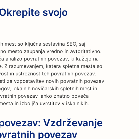
Okrepite svojo
h mest so ključna sestavina SEO, saj
tno mesto zaupanja vredno in avtoritativno.
 analizo povratnih povezav, ki kažejo na
e. Z razumevanjem, katera spletna mesta so
ost in ustreznost teh povratnih povezav.
sti za vzpostavitev novih povratnih povezav
ogov, lokalnih novičarskih spletnih mest in
povratnih povezav lahko znatno poveča
ta in izboljša uvrstitev v iskalnikih.
 povezav: Vzdrževanje
ovratnih povezav