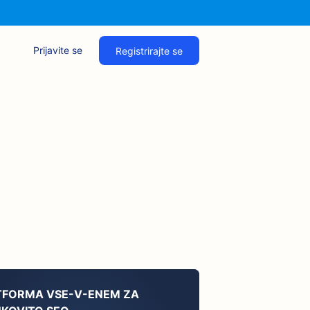
Prijavite se
Registrirajte se
TFORMA VSE-V-ENEM ZA