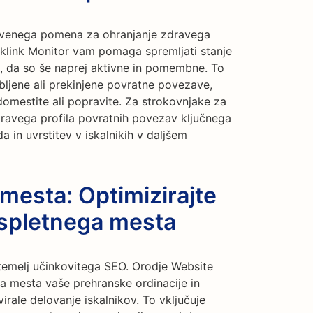
stvenega pomena za ohranjanje zdravega
cklink Monitor vam pomaga spremljati stanje
a, da so še naprej aktivne in pomembne. To
bljene ali prekinjene povratne povezave,
domestite ali popravite. Za strokovnjake za
dravega profila povratnih povezav ključnega
 in uvrstitev v iskalnikih v daljšem
 mesta: Optimizirajte
 spletnega mesta
temelj učinkovitega SEO. Orodje Website
ga mesta vaše prehranske ordinacije in
irale delovanje iskalnikov. To vključuje