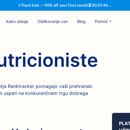
⚡ Flash Sale — 90% off your first month
⏳
00
:
29
:
45
→
Kako deluje
Oblikovanje cen
Blog
Pomoč
tricioniste
etja Ranktracker pomagajo vaši prehranski
k in uspeti na konkurenčnem trgu dobrega
PLA