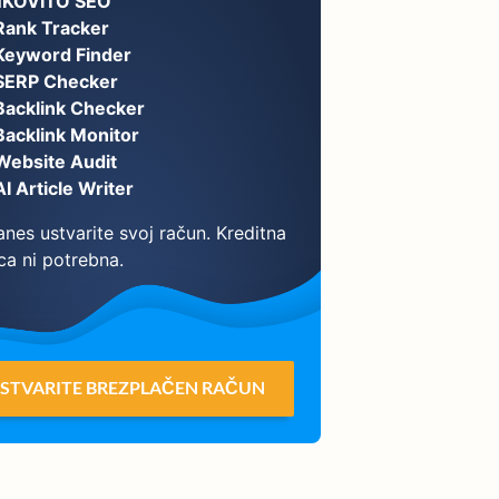
NKOVITO SEO
Rank Tracker
Keyword Finder
SERP Checker
Backlink Checker
Backlink Monitor
Website Audit
AI Article Writer
nes ustvarite svoj račun. Kreditna
ca ni potrebna.
STVARITE BREZPLAČEN RAČUN