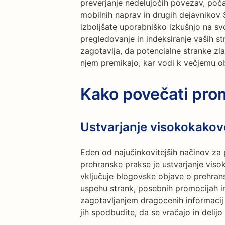
preverjanje nedelujočih povezav, poča
mobilnih naprav in drugih dejavnikov 
izboljšate uporabniško izkušnjo na sv
pregledovanje in indeksiranje vaših s
zagotavlja, da potencialne stranke zl
njem premikajo, kar vodi k večjemu o
Kako povečati pro
Ustvarjanje visokokakov
Eden od najučinkovitejših načinov za 
prehranske prakse je ustvarjanje vis
vključuje blogovske objave o prehrans
uspehu strank, posebnih promocijah in
zagotavljanjem dragocenih informacij 
jih spodbudite, da se vračajo in delij