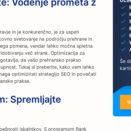
te: Vodenje prometa z
UČI
avje in je konkurenčno, je za uspeh
kovno svetovanje na področju prehrane in
enega pomena, vendar lahko močna spletna
ridobivanju več strank. Optimizacija za
agotavlja, da vašo prehransko prakso
Še da
kupnost. Tukaj si preberite, kako vam lahko
karti
aga optimizirati strategijo SEO in povečati
anske prakse.
m: Spremljajte
U
spešnosti iskalnikov. S programom Rank