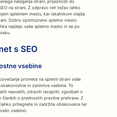
snega nalaganja strani, prijaznosti do
SEO na strani. Z odpravo teh težav lahko
ojem spletnem mestu, kar iskalnikom olajša
trani. Dobro optimizirano spletno mesto
ahka najdejo vaše spletno mesto in se po
bisku.
met s SEO
ostne vsebine
povečanje prometa na spletni strani vaše
okokakovostne in zanimive vsebine. To
kih nasvetih, zdravih receptih, zgodbah o
 člankih o prednostih pravilne prehrane. Z
lahko pritegnete in zadržite obiskovalce ter
o vašo vsebino.