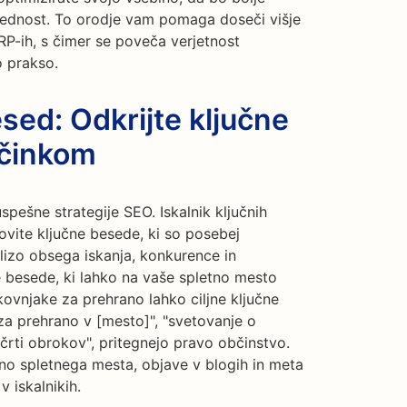
 prednost. To orodje vam pomaga doseči višje
RP-ih, s čimer se poveča verjetnost
o prakso.
esed: Odkrijte ključne
učinkom
uspešne strategije SEO. Iskalnik ključnih
vite ključne besede, ki so posebej
nalizo obsega iskanja, konkurence in
e besede, ki lahko na vaše spletno mesto
ovnjake za prehrano lahko ciljne ključne
 za prehrano v [mesto]", "svetovanje o
načrti obrokov", pritegnejo pravo občinstvo.
ino spletnega mesta, objave v blogih in meta
v iskalnikih.