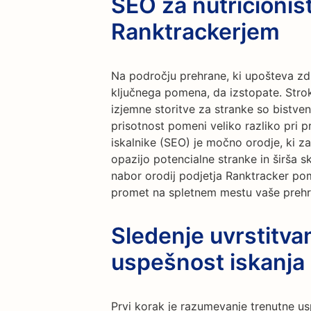
SEO za nutricionis
Ranktrackerjem
Na področju prehrane, ki upošteva zdr
ključnega pomena, da izstopate. Stro
izjemne storitve za stranke so bistv
prisotnost pomeni veliko razliko pri p
iskalnike (SEO) je močno orodje, ki z
opazijo potencialne stranke in širša s
nabor orodij podjetja Ranktracker pom
promet na spletnem mestu vaše prehr
Sledenje uvrstitva
uspešnost iskanja
Prvi korak je razumevanje trenutne u