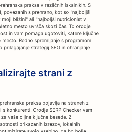
rehranska praksa v različnih iskalnikih. S
, povezanih s prehrano, kot so "najboljši
oji bližini" ali "najboljši nutricionist v
spletno mesto uvršča skozi čas. To orodje
t in vam pomaga ugotoviti, katere ključne
o mesto. Redno spremljanje s programom
rilagajanje strategij SEO in ohranjanje
izirajte strani z
 prehranska praksa pojavlja na straneh z
avi s konkurenti. Orodje SERP Checker vam
za vaše ciljne ključne besede. Z
sotnosti prikazanih izrezov, lokalnih
optimizirate svojo vsebino, da bo bolje