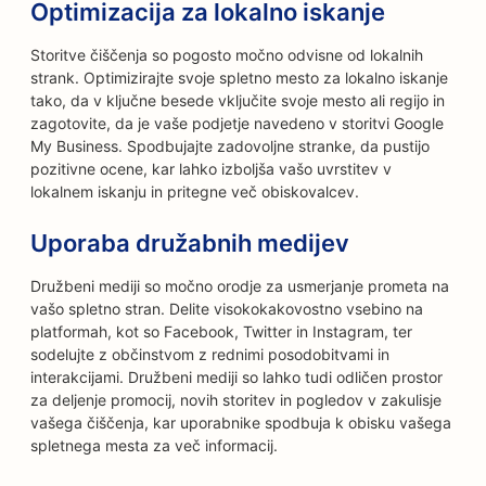
Optimizacija za lokalno iskanje
Storitve čiščenja so pogosto močno odvisne od lokalnih
strank. Optimizirajte svoje spletno mesto za lokalno iskanje
tako, da v ključne besede vključite svoje mesto ali regijo in
zagotovite, da je vaše podjetje navedeno v storitvi Google
My Business. Spodbujajte zadovoljne stranke, da pustijo
pozitivne ocene, kar lahko izboljša vašo uvrstitev v
lokalnem iskanju in pritegne več obiskovalcev.
Uporaba družabnih medijev
Družbeni mediji so močno orodje za usmerjanje prometa na
vašo spletno stran. Delite visokokakovostno vsebino na
platformah, kot so Facebook, Twitter in Instagram, ter
sodelujte z občinstvom z rednimi posodobitvami in
interakcijami. Družbeni mediji so lahko tudi odličen prostor
za deljenje promocij, novih storitev in pogledov v zakulisje
vašega čiščenja, kar uporabnike spodbuja k obisku vašega
spletnega mesta za več informacij.