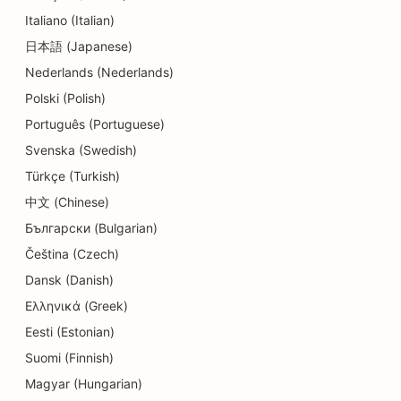
SEO za Delis
Italiano (Italian)
日本語 (Japanese)
SEO za restavracije
Nederlands (Nederlands)
SEO za storitve dermabrazije
Polski (Polish)
SEO za trgovine s podrobnostmi
Português (Portuguese)
Svenska (Swedish)
SEO za trgovine s krofki
Türkçe (Turkish)
SEO za storitve izobraževanja in otroškega
中文 (Chinese)
varstva
Български (Bulgarian)
SEO za kemične čistilnice
Čeština (Czech)
Dansk (Danish)
SEO za električarje
Ελληνικά (Greek)
SEO za trgovine z elektroniko
Eesti (Estonian)
Suomi (Finnish)
SEO za endodontiste
Magyar (Hungarian)
SEO za zabavo in rekreacijo