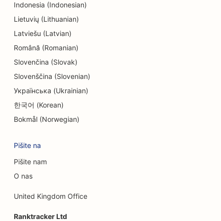
Indonesia (Indonesian)
SEO za inženirska podjetja
Lietuvių (Lithuanian)
Latviešu (Latvian)
EO za etnične restavracije
Română (Romanian)
SEO za sobe pobega
Slovenčina (Slovak)
SEO za storitve Facelift
Slovenščina (Slovenian)
Українська (Ukrainian)
SEO za družinske restavracije
한국어 (Korean)
SEO za restavracije Farm-to-Table
Bokmål (Norwegian)
SEO za finančne načrtovalce
Pišite na
SEO za finančne storitve
Pišite nam
SEO za fine dining restavracije
O nas
SEO za restavracije s hitro prehrano
United Kingdom Office
SEO za cvetličarje
Ranktracker Ltd