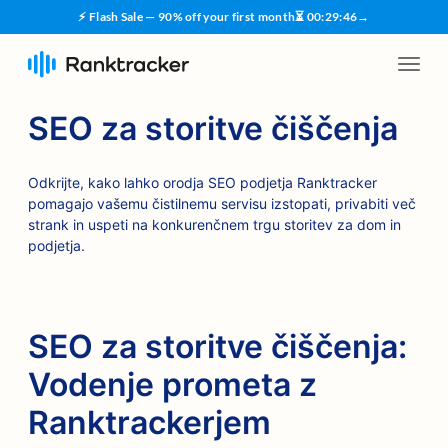
⚡ Flash Sale — 90% off your first month
⏳
00
:
29
:
45
→
SEO za storitve čiščenja
Odkrijte, kako lahko orodja SEO podjetja Ranktracker
pomagajo vašemu čistilnemu servisu izstopati, privabiti več
strank in uspeti na konkurenčnem trgu storitev za dom in
podjetja.
SEO za storitve čiščenja:
Vodenje prometa z
Ranktrackerjem