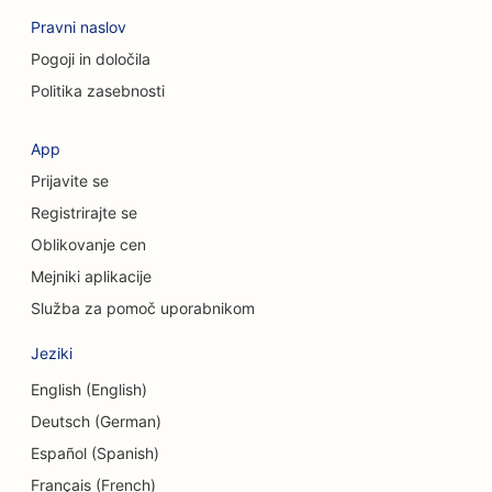
Pravni naslov
SEO za svetovalna podjetja
Pogoji in določila
SEO za kozmetične kirurge
Politika zasebnosti
SEO za trgovine z oblačili
App
SEO za storitve menjave valut
Prijavite se
SEO za kraniofacialne kirurge
Registrirajte se
Oblikovanje cen
SEO za kreditne zadruge
Mejniki aplikacije
SEO za trgovine s torticami
Služba za pomoč uporabnikom
SEO za plesne studie
Jeziki
SEO za vrtce
English (English)
Deutsch (German)
SEO za storitve dolžniškega svetovanja
Español (Spanish)
SEO za zobozdravstvene klinike
Français (French)