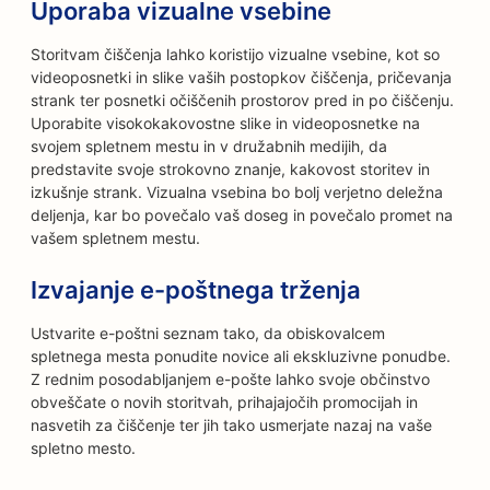
Uporaba vizualne vsebine
Storitvam čiščenja lahko koristijo vizualne vsebine, kot so
videoposnetki in slike vaših postopkov čiščenja, pričevanja
strank ter posnetki očiščenih prostorov pred in po čiščenju.
Uporabite visokokakovostne slike in videoposnetke na
svojem spletnem mestu in v družabnih medijih, da
predstavite svoje strokovno znanje, kakovost storitev in
izkušnje strank. Vizualna vsebina bo bolj verjetno deležna
deljenja, kar bo povečalo vaš doseg in povečalo promet na
vašem spletnem mestu.
Izvajanje e-poštnega trženja
Ustvarite e-poštni seznam tako, da obiskovalcem
spletnega mesta ponudite novice ali ekskluzivne ponudbe.
Z rednim posodabljanjem e-pošte lahko svoje občinstvo
obveščate o novih storitvah, prihajajočih promocijah in
nasvetih za čiščenje ter jih tako usmerjate nazaj na vaše
spletno mesto.