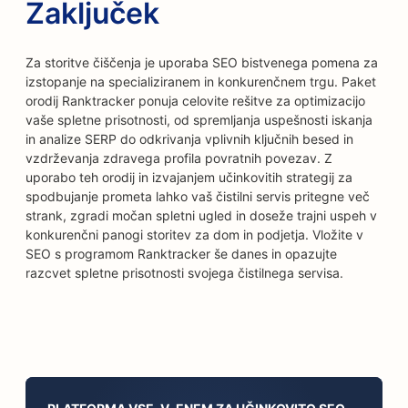
Zaključek
Za storitve čiščenja je uporaba SEO bistvenega pomena za
izstopanje na specializiranem in konkurenčnem trgu. Paket
orodij Ranktracker ponuja celovite rešitve za optimizacijo
vaše spletne prisotnosti, od spremljanja uspešnosti iskanja
in analize SERP do odkrivanja vplivnih ključnih besed in
vzdrževanja zdravega profila povratnih povezav. Z
uporabo teh orodij in izvajanjem učinkovitih strategij za
spodbujanje prometa lahko vaš čistilni servis pritegne več
strank, zgradi močan spletni ugled in doseže trajni uspeh v
konkurenčni panogi storitev za dom in podjetja. Vložite v
SEO s programom Ranktracker še danes in opazujte
razcvet spletne prisotnosti svojega čistilnega servisa.