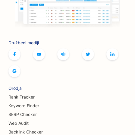
SEO za knjigarne
SEO za sklepe za peko na žaru
SEO za kavarne z namiznimi igrami
SEO za storitve botoksa in polnil
Družbeni mediji
SEO za butike
SEO za pekarne kruha
SEO za kegljišča
SEO za pivovarne
Orodja
SEO za storitve povečanja prsi
Rank Tracker
Keyword Finder
SEO za samopostrežne restavracije
SERP Checker
SEO za tovornjake za burgerje
Web Audit
Backlink Checker
SEO za trgovine s torticami