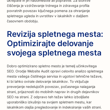
ukrepate in jih nadomestite ali popravite. Za storitve
čiščenja je vzdrževanje trdnega in zdravega profila
povratnih povezav ključnega pomena za ohranjanje
spletnega ugleda in uvrstitev v iskalnikih v daljšem
časovnem obdobju.
Revizija spletnega mesta:
Optimizirajte delovanje
svojega spletnega mesta
Dobro optimizirano spletno mesto je temelj učinkovitega
SEO. Orodje Website Audit opravi celovito analizo spletnega
mesta vašega čistilnega servisa in ugotovi tehnične težave,
ki bi lahko ovirale delovanje iskalnikov. To vključuje
preverjanje nedelujočih povezav, počasnega nalaganja
strani, prijaznosti do mobilnih naprav in drugih dejavnikov
SEO na strani. Z odpravo teh težav lahko izboljšate
uporabniško izkušnjo na svojem spletnem mestu, kar
iskalnikom olajša pregledovanje in indeksiranje vaših strani.