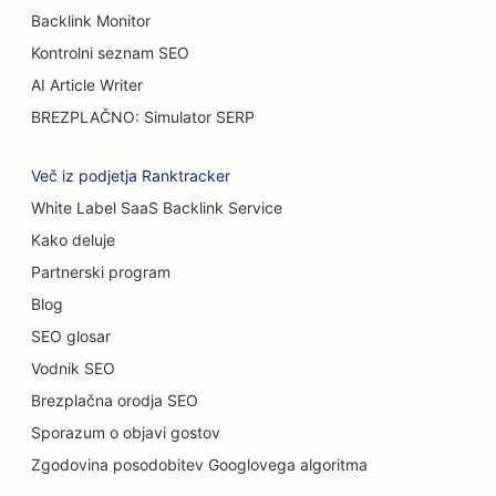
Backlink Monitor
SEO za avtomobilske salone
Kontrolni seznam SEO
SEO za opeklinske kirurge
AI Article Writer
BREZPLAČNO: Simulator SERP
SEO za avtopralnice
SEO za kavarne
Več iz podjetja Ranktracker
White Label SaaS Backlink Service
SEO za prodajalne preprog in talnih oblog
Kako deluje
SEO za restavracije s priložnostno prehrano
Partnerski program
SEO za storitve kemičnega pilinga
Blog
SEO glosar
SEO za mačje kavarne
Vodnik SEO
SEO za kiropraktike
Brezplačna orodja SEO
Sporazum o objavi gostov
SEO za storitve čiščenja
Zgodovina posodobitev Googlovega algoritma
SEO za kavarne