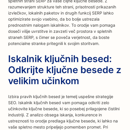
spletnih strani SERP za vaše ciljne ključne besede. Z
razumevanjem strukture teh strani, prisotnosti prikazanih
izvlečkov, lokalnih paketov in drugih funkcij SERP lahko
optimizirate svojo vsebino, da bo bolje ustrezala
prednostnim nalogam iskalnikov. To orodje vam pomaga
doseči višje uvrstitve in zavzeti več prostora v spletnih
straneh SERP, s čimer se poveča verjetnost, da boste
potencialne stranke pritegnili k svojim storitvam.
Iskalnik ključnih besed:
Odkrijte ključne besede z
velikim učinkom
Izbira pravih ključnih besed je temelj uspešne strategije
SEO. Iskalnik ključnih besed vam pomaga odkriti zelo
učinkovite ključne besede, ki so posebej prilagojene čistilni
industriji. Z analizo obsega iskanja, konkurence in
ustreznosti to orodje predlaga ključne besede, ki lahko na
vaše spletno mesto pripeljejo pomemben promet. Pri