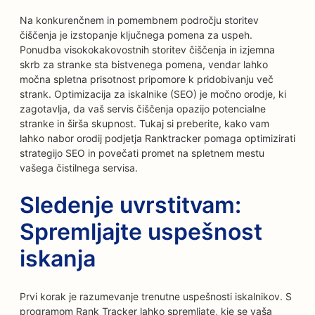
Na konkurenčnem in pomembnem področju storitev
čiščenja je izstopanje ključnega pomena za uspeh.
Ponudba visokokakovostnih storitev čiščenja in izjemna
skrb za stranke sta bistvenega pomena, vendar lahko
močna spletna prisotnost pripomore k pridobivanju več
strank. Optimizacija za iskalnike (SEO) je močno orodje, ki
zagotavlja, da vaš servis čiščenja opazijo potencialne
stranke in širša skupnost. Tukaj si preberite, kako vam
lahko nabor orodij podjetja Ranktracker pomaga optimizirati
strategijo SEO in povečati promet na spletnem mestu
vašega čistilnega servisa.
Sledenje uvrstitvam:
Spremljajte uspešnost
iskanja
Prvi korak je razumevanje trenutne uspešnosti iskalnikov. S
programom Rank Tracker lahko spremljate, kje se vaša