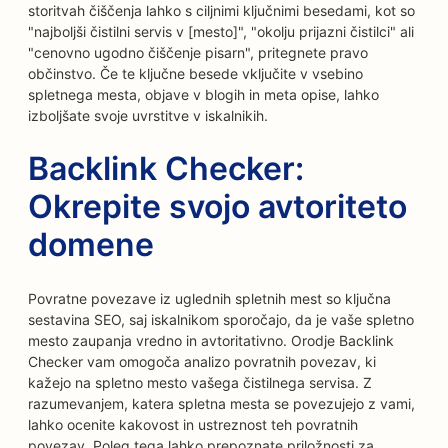
storitvah čiščenja lahko s ciljnimi ključnimi besedami, kot so
"najboljši čistilni servis v [mesto]", "okolju prijazni čistilci" ali
"cenovno ugodno čiščenje pisarn", pritegnete pravo
občinstvo. Če te ključne besede vključite v vsebino
spletnega mesta, objave v blogih in meta opise, lahko
izboljšate svoje uvrstitve v iskalnikih.
Backlink Checker:
Okrepite svojo avtoriteto
domene
Povratne povezave iz uglednih spletnih mest so ključna
sestavina SEO, saj iskalnikom sporočajo, da je vaše spletno
mesto zaupanja vredno in avtoritativno. Orodje Backlink
Checker vam omogoča analizo povratnih povezav, ki
kažejo na spletno mesto vašega čistilnega servisa. Z
razumevanjem, katera spletna mesta se povezujejo z vami,
lahko ocenite kakovost in ustreznost teh povratnih
povezav. Poleg tega lahko prepoznate priložnosti za