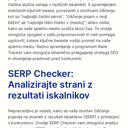
čistilna služba nahaja v različnih iskalnikih. S spremljanjem
določenih ključnih besed, povezanih s storitvami čiščenja,
kot so "najboljši čistilni servis", "čiščenje pisarn v moji
bližini" ali "najboljši hišni čistilci v [mesto]", lahko vidite,
kako se vaše spletno mesto uvršča skozi čas. To orodje
omogoča vpogled v vašo prepoznavnost in vam pomaga
ugotoviti, katere ključne besede vodijo promet na vaše
spletno mesto. Redno spremljanje s programom Rank
Tracker vam omogoča dinamično prilagajanje strategij SEO
in ohranjanje prednosti pred konkurenti.
SERP Checker:
Analizirajte strani z
rezultati iskalnikov
Neprecenljivo je vedeti, kako se vaša storitev čiščenja
pojavlja na straneh z rezultati iskalnikov (SERP) v primerjavi
s konkurenco. Orodje SERP Checker vam omogoča analizo