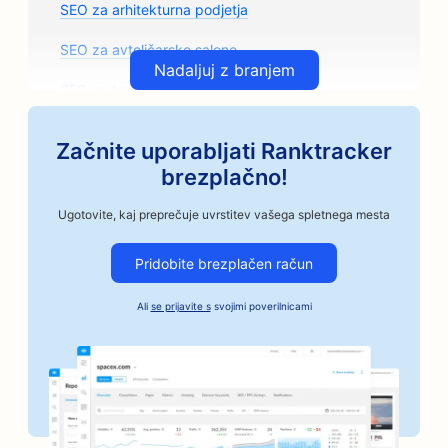
SEO za arhitekturna podjetja
SEO za avtoličarske salone
Nadaljuj z branjem
SEO za trgovine z avtomobilskimi deli
SEO za umetniške razrede
Začnite uporabljati Ranktracker
SEO za avtomehanične delavnice
brezplačno!
SEO za obrtne pražarne kave
Ugotovite, kaj preprečuje uvrstitev vašega spletnega mesta
SEO za storitve Bail Bonds
Pridobite brezplačen račun
SEO za avtomobilska podjetja
Ali
se prijavite s
svojimi poverilnicami
SEO za pekarne
SEO za frizerske salone
SEO za banke