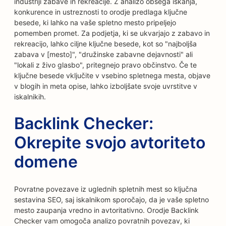
industriji zabave in rekreacije. Z analizo obsega iskanja,
konkurence in ustreznosti to orodje predlaga ključne
besede, ki lahko na vaše spletno mesto pripeljejo
pomemben promet. Za podjetja, ki se ukvarjajo z zabavo in
rekreacijo, lahko ciljne ključne besede, kot so "najboljša
zabava v [mesto]", "družinske zabavne dejavnosti" ali
"lokali z živo glasbo", pritegnejo pravo občinstvo. Če te
ključne besede vključite v vsebino spletnega mesta, objave
v blogih in meta opise, lahko izboljšate svoje uvrstitve v
iskalnikih.
Backlink Checker:
Okrepite svojo avtoriteto
domene
Povratne povezave iz uglednih spletnih mest so ključna
sestavina SEO, saj iskalnikom sporočajo, da je vaše spletno
mesto zaupanja vredno in avtoritativno. Orodje Backlink
Checker vam omogoča analizo povratnih povezav, ki