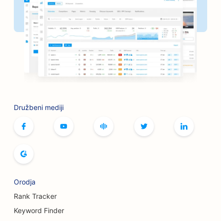
SEO za frizerske salone
SEO za sklepe za peko na žaru
SEO za butike
SEO za storitve botoksa in polnil
SEO za kegljišča
Družbeni mediji
SEO za kavarne z namiznimi igrami
SEO za knjigarne
SEO za pekarne kruha
SEO za pivovarne
Orodja
SEO za storitve povečanja prsi
Rank Tracker
Keyword Finder
SEO za tovornjake za burgerje