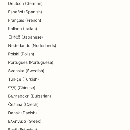
Deutsch (German)
SEO za storitve dermabrazije
Español (Spanish)
SEO za vrtce
Français (French)
SEO za zobozdravstvene klinike
Italiano (Italian)
日本語 (Japanese)
SEO za trgovine s podrobnostmi
Nederlands (Nederlands)
SEO za restavracije
Polski (Polish)
SEO za trgovine s torticami
Português (Portuguese)
Svenska (Swedish)
SEO za storitve izobraževanja in otroškega
Türkçe (Turkish)
varstva
中文 (Chinese)
SEO za trgovine s krofki
Български (Bulgarian)
SEO za električarje
Čeština (Czech)
Dansk (Danish)
SEO za kemične čistilnice
Ελληνικά (Greek)
SEO za trgovine z elektroniko
Eesti (Estonian)