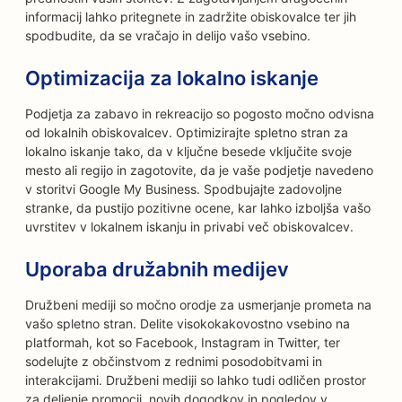
informacij lahko pritegnete in zadržite obiskovalce ter jih
spodbudite, da se vračajo in delijo vašo vsebino.
Optimizacija za lokalno iskanje
Podjetja za zabavo in rekreacijo so pogosto močno odvisna
od lokalnih obiskovalcev. Optimizirajte spletno stran za
lokalno iskanje tako, da v ključne besede vključite svoje
mesto ali regijo in zagotovite, da je vaše podjetje navedeno
v storitvi Google My Business. Spodbujajte zadovoljne
stranke, da pustijo pozitivne ocene, kar lahko izboljša vašo
uvrstitev v lokalnem iskanju in privabi več obiskovalcev.
Uporaba družabnih medijev
Družbeni mediji so močno orodje za usmerjanje prometa na
vašo spletno stran. Delite visokokakovostno vsebino na
platformah, kot so Facebook, Instagram in Twitter, ter
sodelujte z občinstvom z rednimi posodobitvami in
interakcijami. Družbeni mediji so lahko tudi odličen prostor
za deljenje promocij, novih dogodkov in pogledov v