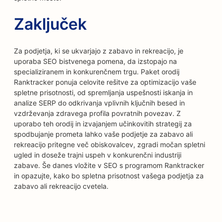
Zaključek
Za podjetja, ki se ukvarjajo z zabavo in rekreacijo, je
uporaba SEO bistvenega pomena, da izstopajo na
specializiranem in konkurenčnem trgu. Paket orodij
Ranktracker ponuja celovite rešitve za optimizacijo vaše
spletne prisotnosti, od spremljanja uspešnosti iskanja in
analize SERP do odkrivanja vplivnih ključnih besed in
vzdrževanja zdravega profila povratnih povezav. Z
uporabo teh orodij in izvajanjem učinkovitih strategij za
spodbujanje prometa lahko vaše podjetje za zabavo ali
rekreacijo pritegne več obiskovalcev, zgradi močan spletni
ugled in doseže trajni uspeh v konkurenčni industriji
zabave. Še danes vložite v SEO s programom Ranktracker
in opazujte, kako bo spletna prisotnost vašega podjetja za
zabavo ali rekreacijo cvetela.