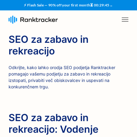
⚡ Flash Sale — 90% off your first month
⏳
00
:
29
:
44
→
SEO za zabavo in
rekreacijo
Odkrijte, kako lahko orodja SEO podjetja Ranktracker
pomagajo vašemu podjetju za zabavo in rekreacijo
izstopati, privabiti več obiskovalcev in uspevati na
konkurenčnem trgu.
SEO za zabavo in
rekreacijo: Vodenje