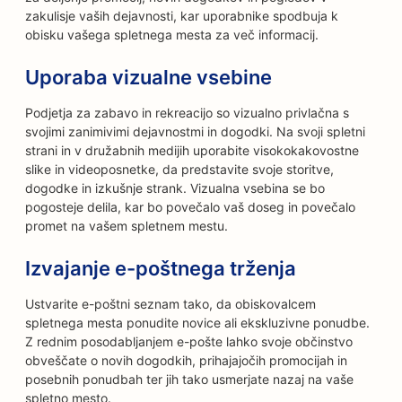
zakulisje vaših dejavnosti, kar uporabnike spodbuja k
obisku vašega spletnega mesta za več informacij.
Uporaba vizualne vsebine
Podjetja za zabavo in rekreacijo so vizualno privlačna s
svojimi zanimivimi dejavnostmi in dogodki. Na svoji spletni
strani in v družabnih medijih uporabite visokokakovostne
slike in videoposnetke, da predstavite svoje storitve,
dogodke in izkušnje strank. Vizualna vsebina se bo
pogosteje delila, kar bo povečalo vaš doseg in povečalo
promet na vašem spletnem mestu.
Izvajanje e-poštnega trženja
Ustvarite e-poštni seznam tako, da obiskovalcem
spletnega mesta ponudite novice ali ekskluzivne ponudbe.
Z rednim posodabljanjem e-pošte lahko svoje občinstvo
obveščate o novih dogodkih, prihajajočih promocijah in
posebnih ponudbah ter jih tako usmerjate nazaj na vaše
spletno mesto.