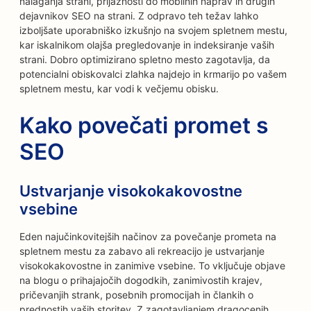
nalaganja strani, prijaznosti do mobilnih naprav in drugih
dejavnikov SEO na strani. Z odpravo teh težav lahko
izboljšate uporabniško izkušnjo na svojem spletnem mestu,
kar iskalnikom olajša pregledovanje in indeksiranje vaših
strani. Dobro optimizirano spletno mesto zagotavlja, da
potencialni obiskovalci zlahka najdejo in krmarijo po vašem
spletnem mestu, kar vodi k večjemu obisku.
Kako povečati promet s
SEO
Ustvarjanje visokokakovostne
vsebine
Eden najučinkovitejših načinov za povečanje prometa na
spletnem mestu za zabavo ali rekreacijo je ustvarjanje
visokokakovostne in zanimive vsebine. To vključuje objave
na blogu o prihajajočih dogodkih, zanimivostih krajev,
pričevanjih strank, posebnih promocijah in člankih o
prednostih vaših storitev. Z zagotavljanjem dragocenih