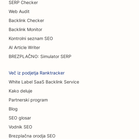
SERP Checker
SEO za opeklinske kirurge
Web Audit
Backlink Checker
SEO za kavarne
Backlink Monitor
SEO za trgovine s torticami
Kontrolni seznam SEO
SEO za restavracije s priložnostno prehrano
AI Article Writer
BREZPLAČNO: Simulator SERP
SEO za prodajalne preprog in talnih oblog
SEO za avtopralnice
Več iz podjetja Ranktracker
White Label SaaS Backlink Service
SEO za samopostrežne restavracije
Kako deluje
SEO za avtomobilske salone
Partnerski program
SEO za storitve čiščenja
Blog
SEO glosar
SEO za kiropraktike
Vodnik SEO
SEO za mačje kavarne
Brezplačna orodja SEO