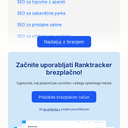
SEO za trgovine z aparati
SEO za zabaviščne parke
SEO za prodajne salone
SEO za arhitekturna podjetja
Nadaljuj z branjem
SEO za obrtne pražarne kave
SEO za trgovine z avtomobilskimi deli
Začnite uporabljati Ranktracker
SEO za avtomehanične delavnice
brezplačno!
SEO za avtoličarske salone
Ugotovite, kaj preprečuje uvrstitev vašega spletnega mesta
SEO za avtomobilska podjetja
Pridobite brezplačen račun
SEO za storitve Bail Bonds
Ali
se prijavite s
svojimi poverilnicami
SEO za banke
SEO za pekarne