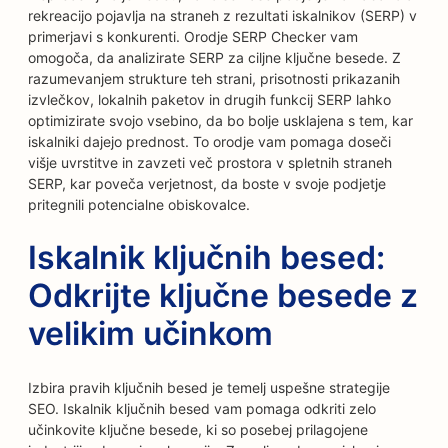
rekreacijo pojavlja na straneh z rezultati iskalnikov (SERP) v
primerjavi s konkurenti. Orodje SERP Checker vam
omogoča, da analizirate SERP za ciljne ključne besede. Z
razumevanjem strukture teh strani, prisotnosti prikazanih
izvlečkov, lokalnih paketov in drugih funkcij SERP lahko
optimizirate svojo vsebino, da bo bolje usklajena s tem, kar
iskalniki dajejo prednost. To orodje vam pomaga doseči
višje uvrstitve in zavzeti več prostora v spletnih straneh
SERP, kar poveča verjetnost, da boste v svoje podjetje
pritegnili potencialne obiskovalce.
Iskalnik ključnih besed:
Odkrijte ključne besede z
velikim učinkom
Izbira pravih ključnih besed je temelj uspešne strategije
SEO. Iskalnik ključnih besed vam pomaga odkriti zelo
učinkovite ključne besede, ki so posebej prilagojene