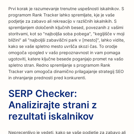
Prvi korak je razumevanje trenutne uspešnosti iskalnikov. S
programom Rank Tracker lahko spremljate, kje je vaše
podjetje za zabavo ali rekreacijo v različnih iskalnikih. S
spremljanjem določenih ključnih besed, povezanih z vašimi
storitvami, kot so "najboljša soba pobega", "kegljišče v moji
bližini" ali "najboljši zabaviščni park v [mesto]", lahko vidite,
kako se vaše spletno mesto uvršča skozi čas. To orodje
omogoča vpogled v vašo prepoznavnost in vam pomaga
ugotoviti, katere ključne besede poganjajo promet na vašo
spletno stran. Redno spremljanje s programom Rank
Tracker vam omogoča dinamično prilagajanje strategij SEO
in ohranjanje prednosti pred konkurenti.
SERP Checker:
Analizirajte strani z
rezultati iskalnikov
Neprecenljivo je vedeti, kako se vaše podjetje za zabavo ali