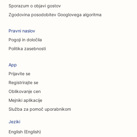
Sporazum o objavi gostov
SEO za storitve kemičnega pilinga
Zgodovina posodobitev Googlovega algoritma
SEO za trgovine z oblačili
Pravni naslov
SEO za kraniofacialne kirurge
Pogoji in določila
SEO za kavarne
Politika zasebnosti
SEO za kozmetične kirurge
App
SEO za kreditne zadruge
Prijavite se
SEO za svetovalna podjetja
Registrirajte se
Oblikovanje cen
SEO za Delis
Mejniki aplikacije
SEO za storitve dolžniškega svetovanja
Služba za pomoč uporabnikom
SEO za storitve menjave valut
Jeziki
SEO za plesne studie
English (English)