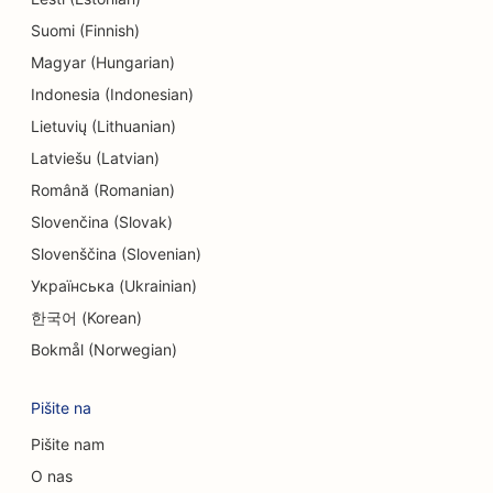
Suomi (Finnish)
SEO za inženirska podjetja
Magyar (Hungarian)
SEO za endodontiste
Indonesia (Indonesian)
SEO za zabavo in rekreacijo
Lietuvių (Lithuanian)
Latviešu (Latvian)
SEO za sobe pobega
Română (Romanian)
EO za etnične restavracije
Slovenčina (Slovak)
SEO za restavracije Farm-to-Table
Slovenščina (Slovenian)
Українська (Ukrainian)
SEO za storitve Facelift
한국어 (Korean)
SEO za družinske restavracije
Bokmål (Norwegian)
SEO za finančne načrtovalce
Pišite na
SEO za restavracije s hitro prehrano
Pišite nam
SEO za cvetličarje
O nas