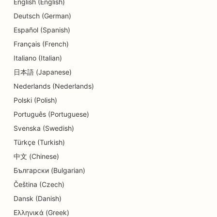
English (English)
Deutsch (German)
SEO za storitve dolžniškega svetovanja
Español (Spanish)
SEO za zobozdravstvene klinike
Français (French)
SEO za Delis
Italiano (Italian)
日本語 (Japanese)
SEO za restavracije
Nederlands (Nederlands)
SEO za storitve dermabrazije
Polski (Polish)
SEO za trgovine s podrobnostmi
Português (Portuguese)
Svenska (Swedish)
SEO za trgovine s krofki
Türkçe (Turkish)
SEO za storitve izobraževanja in otroškega
中文 (Chinese)
varstva
Български (Bulgarian)
SEO za kemične čistilnice
Čeština (Czech)
Dansk (Danish)
SEO za električarje
Ελληνικά (Greek)