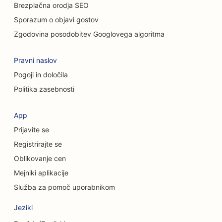
SEO za kiropraktike
Brezplačna orodja SEO
Sporazum o objavi gostov
SEO za storitve čiščenja
Zgodovina posodobitev Googlovega algoritma
SEO za kavarne
Pravni naslov
SEO za svetovalna podjetja
Pogoji in določila
SEO za kozmetične kirurge
Politika zasebnosti
SEO za trgovine z oblačili
App
SEO za storitve menjave valut
Prijavite se
SEO za kraniofacialne kirurge
Registrirajte se
Oblikovanje cen
SEO za kreditne zadruge
Mejniki aplikacije
SEO za trgovine s torticami
Služba za pomoč uporabnikom
SEO za plesne studie
Jeziki
SEO za vrtce