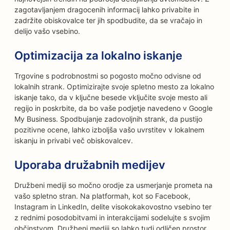
zagotavljanjem dragocenih informacij lahko privabite in
zadržite obiskovalce ter jih spodbudite, da se vračajo in
delijo vašo vsebino.
Optimizacija za lokalno iskanje
Trgovine s podrobnostmi so pogosto močno odvisne od
lokalnih strank. Optimizirajte svoje spletno mesto za lokalno
iskanje tako, da v ključne besede vključite svoje mesto ali
regijo in poskrbite, da bo vaše podjetje navedeno v Google
My Business. Spodbujanje zadovoljnih strank, da pustijo
pozitivne ocene, lahko izboljša vašo uvrstitev v lokalnem
iskanju in privabi več obiskovalcev.
Uporaba družabnih medijev
Družbeni mediji so močno orodje za usmerjanje prometa na
vašo spletno stran. Na platformah, kot so Facebook,
Instagram in LinkedIn, delite visokokakovostno vsebino ter
z rednimi posodobitvami in interakcijami sodelujte s svojim
občinstvom. Družbeni mediji so lahko tudi odličen prostor