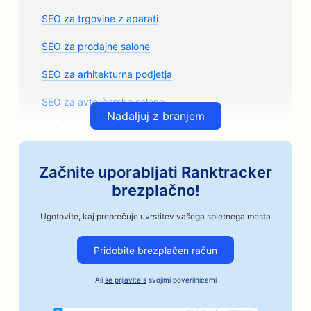
SEO za trgovine z aparati
SEO za prodajne salone
SEO za arhitekturna podjetja
SEO za avtoličarske salone
Nadaljuj z branjem
SEO za trgovine z avtomobilskimi deli
SEO za umetniške razrede
Začnite uporabljati Ranktracker
SEO za avtomehanične delavnice
brezplačno!
SEO za obrtne pražarne kave
Ugotovite, kaj preprečuje uvrstitev vašega spletnega mesta
SEO za storitve Bail Bonds
Pridobite brezplačen račun
SEO za avtomobilska podjetja
Ali
se prijavite s
svojimi poverilnicami
SEO za pekarne