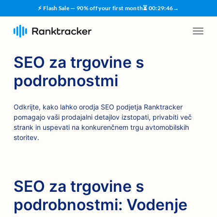
⚡ Flash Sale — 90% off your first month
⏳
00
:
29
:
45
→
SEO za trgovine s
podrobnostmi
Odkrijte, kako lahko orodja SEO podjetja Ranktracker
pomagajo vaši prodajalni detajlov izstopati, privabiti več
strank in uspevati na konkurenčnem trgu avtomobilskih
storitev.
SEO za trgovine s
podrobnostmi: Vodenje