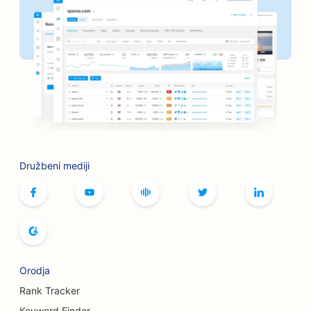
SEO za frizerske salone
SEO za banke
SEO za knjigarne
SEO za sklepe za peko na žaru
SEO za kavarne z namiznimi igrami
SEO za storitve botoksa in polnil
Družbeni mediji
SEO za butike
SEO za pekarne kruha
SEO za kegljišča
SEO za pivovarne
Orodja
SEO za storitve povečanja prsi
Rank Tracker
Keyword Finder