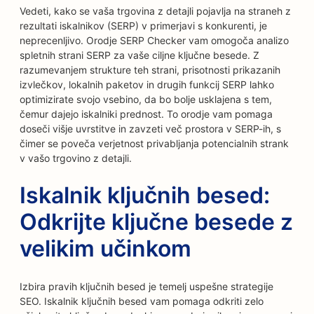
Vedeti, kako se vaša trgovina z detajli pojavlja na straneh z
rezultati iskalnikov (SERP) v primerjavi s konkurenti, je
neprecenljivo. Orodje SERP Checker vam omogoča analizo
spletnih strani SERP za vaše ciljne ključne besede. Z
razumevanjem strukture teh strani, prisotnosti prikazanih
izvlečkov, lokalnih paketov in drugih funkcij SERP lahko
optimizirate svojo vsebino, da bo bolje usklajena s tem,
čemur dajejo iskalniki prednost. To orodje vam pomaga
doseči višje uvrstitve in zavzeti več prostora v SERP-ih, s
čimer se poveča verjetnost privabljanja potencialnih strank
v vašo trgovino z detajli.
Iskalnik ključnih besed:
Odkrijte ključne besede z
velikim učinkom
Izbira pravih ključnih besed je temelj uspešne strategije
SEO. Iskalnik ključnih besed vam pomaga odkriti zelo