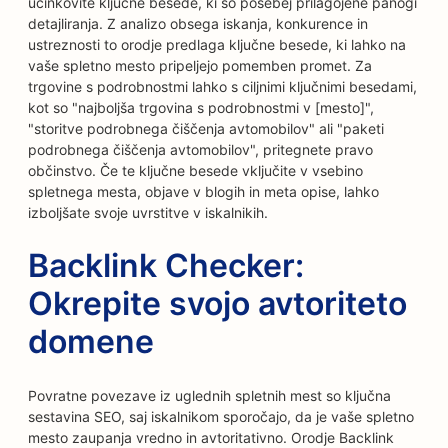
učinkovite ključne besede, ki so posebej prilagojene panogi
detajliranja. Z analizo obsega iskanja, konkurence in
ustreznosti to orodje predlaga ključne besede, ki lahko na
vaše spletno mesto pripeljejo pomemben promet. Za
trgovine s podrobnostmi lahko s ciljnimi ključnimi besedami,
kot so "najboljša trgovina s podrobnostmi v [mesto]",
"storitve podrobnega čiščenja avtomobilov" ali "paketi
podrobnega čiščenja avtomobilov", pritegnete pravo
občinstvo. Če te ključne besede vključite v vsebino
spletnega mesta, objave v blogih in meta opise, lahko
izboljšate svoje uvrstitve v iskalnikih.
Backlink Checker:
Okrepite svojo avtoriteto
domene
Povratne povezave iz uglednih spletnih mest so ključna
sestavina SEO, saj iskalnikom sporočajo, da je vaše spletno
mesto zaupanja vredno in avtoritativno. Orodje Backlink