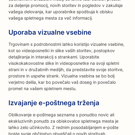
za deljenje promocij, novih storitev in pogledov v zakulisje
vašega delovanja, kar uporabnike spodbuja k obisku
vašega spletnega mesta za več informacij.
Uporaba vizualne vsebine
Trgovinam s podrobnostmi lahko koristijo vizualne vsebine,
kot so videoposnetki in slike vaših storitev, postopkov
detajliranja in interakcij s strankami. Uporabite
visokokakovostne slike in videoposnetke na svoji spletni
strani in v družabnih medijih, da predstavite svoje storitve,
prostore in uspehe strank. Vizualna vsebina se bo bolj
verjetno delila, kar bo povečalo vaš doseg in povečalo
promet na vašem spletnem mestu.
Izvajanje e-poštnega trženja
Oblikovanje e-poštnega seznama s ponudbo novic ali
ekskluzivnih ponudb za obiskovalce spletnega mesta je
lahko zelo učinkovito. Z rednim posodabljanjem e-pošte
boste svoje občinstvo obveščali o novih storitvah,