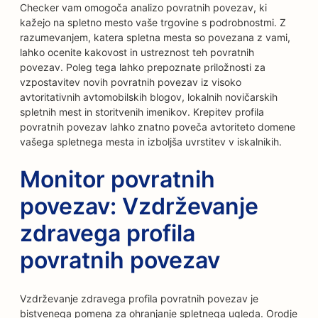
Checker vam omogoča analizo povratnih povezav, ki
kažejo na spletno mesto vaše trgovine s podrobnostmi. Z
razumevanjem, katera spletna mesta so povezana z vami,
lahko ocenite kakovost in ustreznost teh povratnih
povezav. Poleg tega lahko prepoznate priložnosti za
vzpostavitev novih povratnih povezav iz visoko
avtoritativnih avtomobilskih blogov, lokalnih novičarskih
spletnih mest in storitvenih imenikov. Krepitev profila
povratnih povezav lahko znatno poveča avtoriteto domene
vašega spletnega mesta in izboljša uvrstitev v iskalnikih.
Monitor povratnih
povezav: Vzdrževanje
zdravega profila
povratnih povezav
Vzdrževanje zdravega profila povratnih povezav je
bistvenega pomena za ohranjanje spletnega ugleda. Orodje