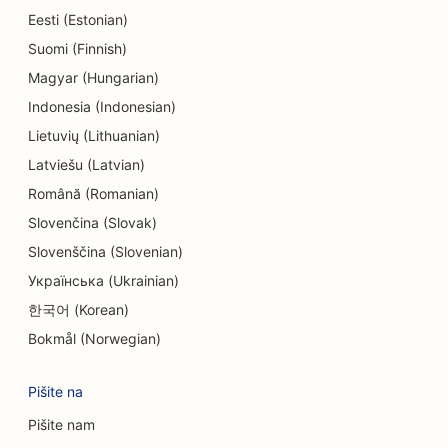
SEO za trgovine z elektroniko
Eesti (Estonian)
Suomi (Finnish)
SEO za endodontiste
Magyar (Hungarian)
SEO za zabavo in rekreacijo
Indonesia (Indonesian)
SEO za inženirska podjetja
Lietuvių (Lithuanian)
Latviešu (Latvian)
EO za etnične restavracije
Română (Romanian)
SEO za sobe pobega
Slovenčina (Slovak)
SEO za storitve Facelift
Slovenščina (Slovenian)
Українська (Ukrainian)
SEO za družinske restavracije
한국어 (Korean)
SEO za restavracije Farm-to-Table
Bokmål (Norwegian)
SEO za finančne načrtovalce
Pišite na
SEO za finančne storitve
Pišite nam