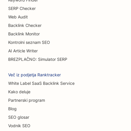
SEO za samopostrežne restavracije
SERP Checker
SEO za tovornjake za burgerje
Web Audit
Backlink Checker
SEO za trgovine s torticami
Backlink Monitor
SEO za avtomobilske salone
Kontrolni seznam SEO
SEO za opeklinske kirurge
AI Article Writer
BREZPLAČNO: Simulator SERP
SEO za avtopralnice
SEO za kavarne
Več iz podjetja Ranktracker
White Label SaaS Backlink Service
SEO za prodajalne preprog in talnih oblog
Kako deluje
SEO za restavracije s priložnostno prehrano
Partnerski program
SEO za storitve kemičnega pilinga
Blog
SEO glosar
SEO za mačje kavarne
Vodnik SEO