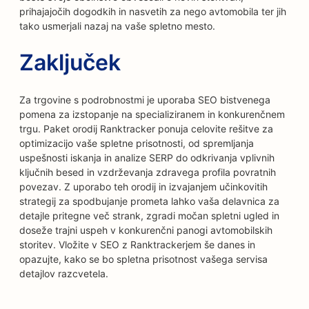
prihajajočih dogodkih in nasvetih za nego avtomobila ter jih
tako usmerjali nazaj na vaše spletno mesto.
Zaključek
Za trgovine s podrobnostmi je uporaba SEO bistvenega
pomena za izstopanje na specializiranem in konkurenčnem
trgu. Paket orodij Ranktracker ponuja celovite rešitve za
optimizacijo vaše spletne prisotnosti, od spremljanja
uspešnosti iskanja in analize SERP do odkrivanja vplivnih
ključnih besed in vzdrževanja zdravega profila povratnih
povezav. Z uporabo teh orodij in izvajanjem učinkovitih
strategij za spodbujanje prometa lahko vaša delavnica za
detajle pritegne več strank, zgradi močan spletni ugled in
doseže trajni uspeh v konkurenčni panogi avtomobilskih
storitev. Vložite v SEO z Ranktrackerjem še danes in
opazujte, kako se bo spletna prisotnost vašega servisa
detajlov razcvetela.