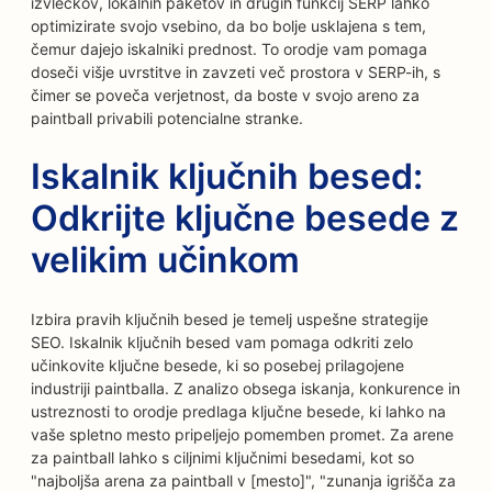
izvlečkov, lokalnih paketov in drugih funkcij SERP lahko
optimizirate svojo vsebino, da bo bolje usklajena s tem,
čemur dajejo iskalniki prednost. To orodje vam pomaga
doseči višje uvrstitve in zavzeti več prostora v SERP-ih, s
čimer se poveča verjetnost, da boste v svojo areno za
paintball privabili potencialne stranke.
Iskalnik ključnih besed:
Odkrijte ključne besede z
velikim učinkom
Izbira pravih ključnih besed je temelj uspešne strategije
SEO. Iskalnik ključnih besed vam pomaga odkriti zelo
učinkovite ključne besede, ki so posebej prilagojene
industriji paintballa. Z analizo obsega iskanja, konkurence in
ustreznosti to orodje predlaga ključne besede, ki lahko na
vaše spletno mesto pripeljejo pomemben promet. Za arene
za paintball lahko s ciljnimi ključnimi besedami, kot so
"najboljša arena za paintball v [mesto]", "zunanja igrišča za