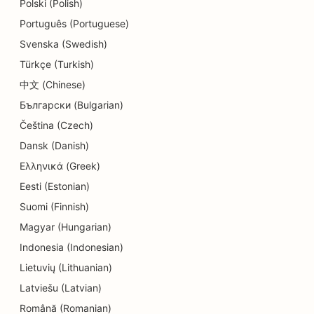
Polski (Polish)
SEO za trgovine s torticami
Português (Portuguese)
Svenska (Swedish)
SEO za storitve izobraževanja in otroškega
Türkçe (Turkish)
varstva
中文 (Chinese)
SEO za trgovine s krofki
Български (Bulgarian)
SEO za električarje
Čeština (Czech)
Dansk (Danish)
SEO za kemične čistilnice
Ελληνικά (Greek)
SEO za trgovine z elektroniko
Eesti (Estonian)
Suomi (Finnish)
SEO za inženirska podjetja
Magyar (Hungarian)
SEO za endodontiste
Indonesia (Indonesian)
SEO za zabavo in rekreacijo
Lietuvių (Lithuanian)
Latviešu (Latvian)
SEO za sobe pobega
Română (Romanian)