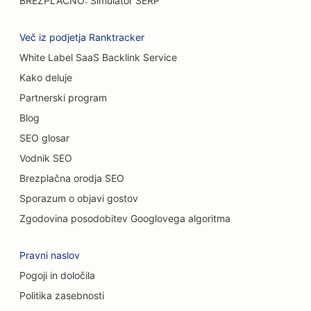
BREZPLAČNO: Simulator SERP
SEO za prodajalne preprog in talnih oblog
SEO za avtopralnice
Več iz podjetja Ranktracker
White Label SaaS Backlink Service
SEO za samopostrežne restavracije
Kako deluje
SEO za avtomobilske salone
Partnerski program
SEO za storitve čiščenja
Blog
SEO glosar
SEO za kiropraktike
Vodnik SEO
SEO za mačje kavarne
Brezplačna orodja SEO
Sporazum o objavi gostov
SEO za storitve kemičnega pilinga
Zgodovina posodobitev Googlovega algoritma
SEO za trgovine z oblačili
Pravni naslov
SEO za kraniofacialne kirurge
Pogoji in določila
SEO za kavarne
Politika zasebnosti