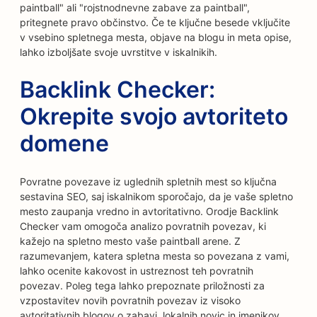
paintball" ali "rojstnodnevne zabave za paintball",
pritegnete pravo občinstvo. Če te ključne besede vključite
v vsebino spletnega mesta, objave na blogu in meta opise,
lahko izboljšate svoje uvrstitve v iskalnikih.
Backlink Checker:
Okrepite svojo avtoriteto
domene
Povratne povezave iz uglednih spletnih mest so ključna
sestavina SEO, saj iskalnikom sporočajo, da je vaše spletno
mesto zaupanja vredno in avtoritativno. Orodje Backlink
Checker vam omogoča analizo povratnih povezav, ki
kažejo na spletno mesto vaše paintball arene. Z
razumevanjem, katera spletna mesta so povezana z vami,
lahko ocenite kakovost in ustreznost teh povratnih
povezav. Poleg tega lahko prepoznate priložnosti za
vzpostavitev novih povratnih povezav iz visoko
avtoritativnih blogov o zabavi, lokalnih novic in imenikov