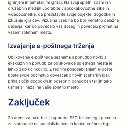
igranjem in tematskimi igrišči. Na svoji spletni strani in v
družabnih medijih uporabite visokokakovostne slike in
videoposnetke, da predstavite svoje objekte, dogodke in
izkušnje igralcev. Vizualna vsebina bo bolj verjetno deležna
deljenja, kar bo povečalo vaš doseg in povečalo promet na
vašem spletnem mestu.
Izvajanje e-poštnega trženja
Oblikovanje e-poštnega seznama s ponudbo novic ali
ekskluzivnih ponudb za obiskovalce spletnega mesta je
lahko zelo učinkovito. Z rednim posodabljanjem e-pošte
boste svoje občinstvo obveščali o novih scenarijih iger,
prihajajočih dogodkih in posebnih ponudbah ter jih tako
usmerjali nazaj na vaše spletno mesto.
Zaključek
Za arene za paintball je uporaba SEO bistvenega pomena
za izstopanje na specializiranem in konkurenčnem trgu.