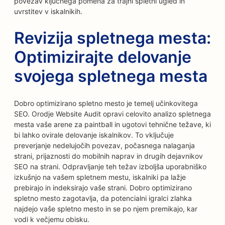
povezav ključnega pomena za trajni spletni ugled in
uvrstitev v iskalnikih.
Revizija spletnega mesta:
Optimizirajte delovanje
svojega spletnega mesta
Dobro optimizirano spletno mesto je temelj učinkovitega
SEO. Orodje Website Audit opravi celovito analizo spletnega
mesta vaše arene za paintball in ugotovi tehnične težave, ki
bi lahko ovirale delovanje iskalnikov. To vključuje
preverjanje nedelujočih povezav, počasnega nalaganja
strani, prijaznosti do mobilnih naprav in drugih dejavnikov
SEO na strani. Odpravljanje teh težav izboljša uporabniško
izkušnjo na vašem spletnem mestu, iskalniki pa lažje
prebirajo in indeksirajo vaše strani. Dobro optimizirano
spletno mesto zagotavlja, da potencialni igralci zlahka
najdejo vaše spletno mesto in se po njem premikajo, kar
vodi k večjemu obisku.