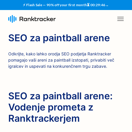
⚡ Flash Sale — 90% off your first month
⏳
00
:
29
:
45
→
SEO za paintball arene
Odkrijte, kako lahko orodja SEO podjetja Ranktracker
pomagajo vaši areni za paintball izstopati, privabiti več
igralcev in uspevati na konkurenčnem trgu zabave.
SEO za paintball arene:
Vodenje prometa z
Ranktrackerjem