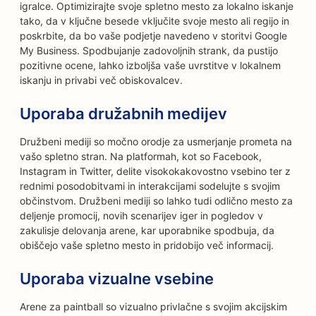
igralce. Optimizirajte svoje spletno mesto za lokalno iskanje
tako, da v ključne besede vključite svoje mesto ali regijo in
poskrbite, da bo vaše podjetje navedeno v storitvi Google
My Business. Spodbujanje zadovoljnih strank, da pustijo
pozitivne ocene, lahko izboljša vaše uvrstitve v lokalnem
iskanju in privabi več obiskovalcev.
Uporaba družabnih medijev
Družbeni mediji so močno orodje za usmerjanje prometa na
vašo spletno stran. Na platformah, kot so Facebook,
Instagram in Twitter, delite visokokakovostno vsebino ter z
rednimi posodobitvami in interakcijami sodelujte s svojim
občinstvom. Družbeni mediji so lahko tudi odlično mesto za
deljenje promocij, novih scenarijev iger in pogledov v
zakulisje delovanja arene, kar uporabnike spodbuja, da
obiščejo vaše spletno mesto in pridobijo več informacij.
Uporaba vizualne vsebine
Arene za paintball so vizualno privlačne s svojim akcijskim