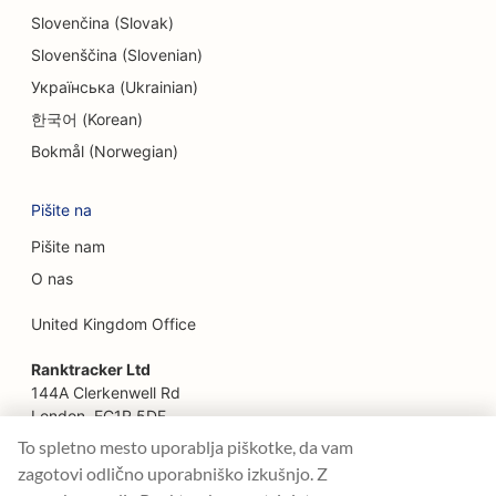
EO za etnične restavracije
Slovenčina (Slovak)
SEO za restavracije Farm-to-Table
Slovenščina (Slovenian)
Українська (Ukrainian)
SEO za storitve Facelift
한국어 (Korean)
SEO za družinske restavracije
Bokmål (Norwegian)
SEO za finančne načrtovalce
Pišite na
SEO za restavracije s hitro prehrano
Pišite nam
SEO za cvetličarje
O nas
SEO za fine dining restavracije
United Kingdom Office
SEO za finančne storitve
Ranktracker Ltd
144A Clerkenwell Rd
SEO za živilske dvorane
London, EC1R 5DF
Company No: 08820809
To spletno mesto uporablja piškotke, da vam
SEO za francoske slaščičarne
felix@ranktracker.com
zagotovi odlično uporabniško izkušnjo. Z