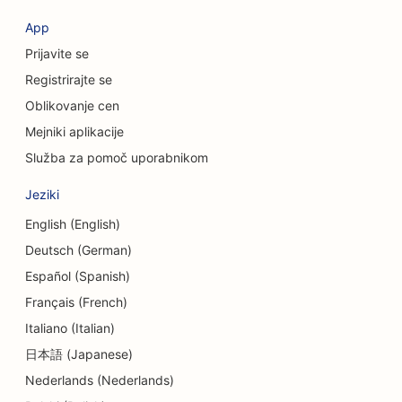
SEO za kozmetične kirurge
App
SEO za kreditne zadruge
Prijavite se
SEO za svetovalna podjetja
Registrirajte se
Oblikovanje cen
SEO za Delis
Mejniki aplikacije
SEO za storitve dolžniškega svetovanja
Služba za pomoč uporabnikom
SEO za storitve menjave valut
Jeziki
SEO za plesne studie
English (English)
Deutsch (German)
SEO za storitve dermabrazije
Español (Spanish)
SEO za vrtce
Français (French)
SEO za zobozdravstvene klinike
Italiano (Italian)
日本語 (Japanese)
SEO za trgovine s podrobnostmi
Nederlands (Nederlands)
SEO za restavracije