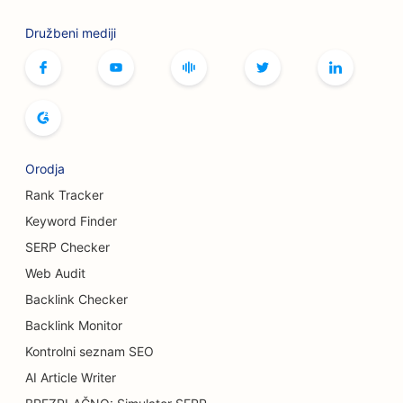
SEO za kegljišča
Družbeni mediji
SEO za kavarne z namiznimi igrami
SEO za knjigarne
SEO za pekarne kruha
SEO za pivovarne
Orodja
SEO za storitve povečanja prsi
Rank Tracker
Keyword Finder
SEO za tovornjake za burgerje
SERP Checker
SEO za opeklinske kirurge
Web Audit
Backlink Checker
SEO za kavarne
Backlink Monitor
SEO za trgovine s torticami
Kontrolni seznam SEO
SEO za restavracije s priložnostno prehrano
AI Article Writer