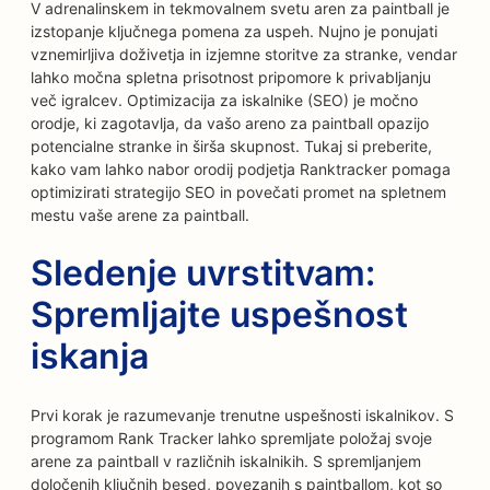
V adrenalinskem in tekmovalnem svetu aren za paintball je
izstopanje ključnega pomena za uspeh. Nujno je ponujati
vznemirljiva doživetja in izjemne storitve za stranke, vendar
lahko močna spletna prisotnost pripomore k privabljanju
več igralcev. Optimizacija za iskalnike (SEO) je močno
orodje, ki zagotavlja, da vašo areno za paintball opazijo
potencialne stranke in širša skupnost. Tukaj si preberite,
kako vam lahko nabor orodij podjetja Ranktracker pomaga
optimizirati strategijo SEO in povečati promet na spletnem
mestu vaše arene za paintball.
Sledenje uvrstitvam:
Spremljajte uspešnost
iskanja
Prvi korak je razumevanje trenutne uspešnosti iskalnikov. S
programom Rank Tracker lahko spremljate položaj svoje
arene za paintball v različnih iskalnikih. S spremljanjem
določenih ključnih besed, povezanih s paintballom, kot so