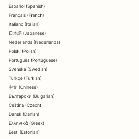
Español (Spanish)
SEO za Delis
Français (French)
SEO za zobozdravstvene klinike
Italiano (Italian)
日本語 (Japanese)
SEO za storitve dermabrazije
Nederlands (Nederlands)
SEO za trgovine s podrobnostmi
Polski (Polish)
SEO za trgovine s krofki
Português (Portuguese)
Svenska (Swedish)
SEO za restavracije
Türkçe (Turkish)
SEO za kemične čistilnice
中文 (Chinese)
Български (Bulgarian)
SEO za storitve izobraževanja in otroškega
varstva
Čeština (Czech)
Dansk (Danish)
SEO za električarje
Ελληνικά (Greek)
SEO za trgovine z elektroniko
Eesti (Estonian)