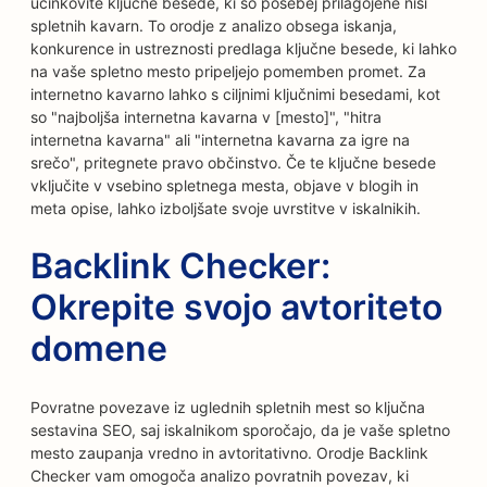
učinkovite ključne besede, ki so posebej prilagojene niši
spletnih kavarn. To orodje z analizo obsega iskanja,
konkurence in ustreznosti predlaga ključne besede, ki lahko
na vaše spletno mesto pripeljejo pomemben promet. Za
internetno kavarno lahko s ciljnimi ključnimi besedami, kot
so "najboljša internetna kavarna v [mesto]", "hitra
internetna kavarna" ali "internetna kavarna za igre na
srečo", pritegnete pravo občinstvo. Če te ključne besede
vključite v vsebino spletnega mesta, objave v blogih in
meta opise, lahko izboljšate svoje uvrstitve v iskalnikih.
Backlink Checker:
Okrepite svojo avtoriteto
domene
Povratne povezave iz uglednih spletnih mest so ključna
sestavina SEO, saj iskalnikom sporočajo, da je vaše spletno
mesto zaupanja vredno in avtoritativno. Orodje Backlink
Checker vam omogoča analizo povratnih povezav, ki