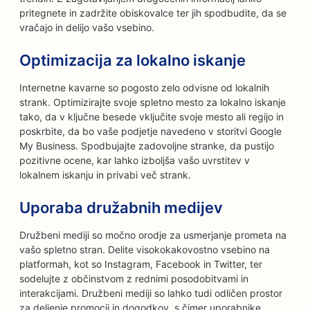
pritegnete in zadržite obiskovalce ter jih spodbudite, da se
vračajo in delijo vašo vsebino.
Optimizacija za lokalno iskanje
Internetne kavarne so pogosto zelo odvisne od lokalnih
strank. Optimizirajte svoje spletno mesto za lokalno iskanje
tako, da v ključne besede vključite svoje mesto ali regijo in
poskrbite, da bo vaše podjetje navedeno v storitvi Google
My Business. Spodbujajte zadovoljne stranke, da pustijo
pozitivne ocene, kar lahko izboljša vašo uvrstitev v
lokalnem iskanju in privabi več strank.
Uporaba družabnih medijev
Družbeni mediji so močno orodje za usmerjanje prometa na
vašo spletno stran. Delite visokokakovostno vsebino na
platformah, kot so Instagram, Facebook in Twitter, ter
sodelujte z občinstvom z rednimi posodobitvami in
interakcijami. Družbeni mediji so lahko tudi odličen prostor
za deljenje promocij in dogodkov, s čimer uporabnike