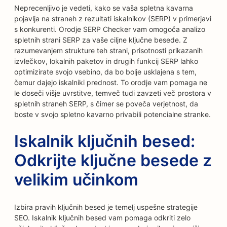
Neprecenljivo je vedeti, kako se vaša spletna kavarna
pojavlja na straneh z rezultati iskalnikov (SERP) v primerjavi
s konkurenti. Orodje SERP Checker vam omogoča analizo
spletnih strani SERP za vaše ciljne ključne besede. Z
razumevanjem strukture teh strani, prisotnosti prikazanih
izvlečkov, lokalnih paketov in drugih funkcij SERP lahko
optimizirate svojo vsebino, da bo bolje usklajena s tem,
čemur dajejo iskalniki prednost. To orodje vam pomaga ne
le doseči višje uvrstitve, temveč tudi zavzeti več prostora v
spletnih straneh SERP, s čimer se poveča verjetnost, da
boste v svojo spletno kavarno privabili potencialne stranke.
Iskalnik ključnih besed:
Odkrijte ključne besede z
velikim učinkom
Izbira pravih ključnih besed je temelj uspešne strategije
SEO. Iskalnik ključnih besed vam pomaga odkriti zelo