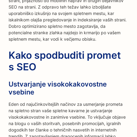
strani, prijaznosti do mobilnih naprav in drugih dejavnikov
SEO na strani. Z odpravo teh težav lahko izboljšate
uporabniško izkušnjo na svojem spletnem mestu, kar
iskalnikom olajša pregledovanje in indeksiranje vaših strani.
Dobro optimizirano spletno mesto zagotavlja, da
potencialne stranke zlahka najdejo in krmarijo po vašem
spletnem mestu, kar vodi k večjemu obisku.
Kako spodbuditi promet
s SEO
Ustvarjanje visokokakovostne
vsebine
Eden od najučinkovitejših načinov za usmerjanje prometa
na spletno stran vaše spletne kavarne je ustvarjanje
visokokakovostne in zanimive vsebine. To vključuje objave
na blogu o vaših storitvah, posebnih promocijah, igralnih
dogodkih ter članke o tehničnih nasvetih in internetnih
trendih. Z zagotavljanjem dragocenih informacij lahko