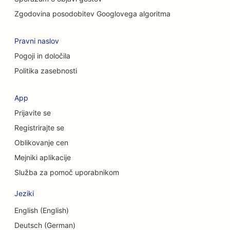
SEO za storitve čiščenja
Zgodovina posodobitev Googlovega algoritma
SEO za kozmetične kirurge
Pravni naslov
SEO za kraniofacialne kirurge
Pogoji in določila
SEO za svetovalna podjetja
Politika zasebnosti
SEO za kavarne
App
SEO za kreditne zadruge
Prijavite se
SEO za trgovine z oblačili
Registrirajte se
Oblikovanje cen
SEO za trgovine s torticami
Mejniki aplikacije
SEO za storitve menjave valut
Služba za pomoč uporabnikom
SEO za plesne studie
Jeziki
SEO za vrtce
English (English)
Deutsch (German)
SEO za storitve dolžniškega svetovanja