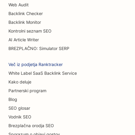
SEO za tovornjake za burgerje
Web Audit
Backlink Checker
SEO za kavarne
Backlink Monitor
SEO za opeklinske kirurge
Kontrolni seznam SEO
SEO za avtomobilske salone
AI Article Writer
BREZPLAČNO: Simulator SERP
SEO za trgovine s torticami
SEO za avtopralnice
Več iz podjetja Ranktracker
White Label SaaS Backlink Service
SEO za prodajalne preprog in talnih oblog
Kako deluje
SEO za restavracije s priložnostno prehrano
Partnerski program
SEO za mačje kavarne
Blog
SEO glosar
SEO za kiropraktike
Vodnik SEO
SEO za storitve kemičnega pilinga
Brezplačna orodja SEO
Sporazum o objavi gostov