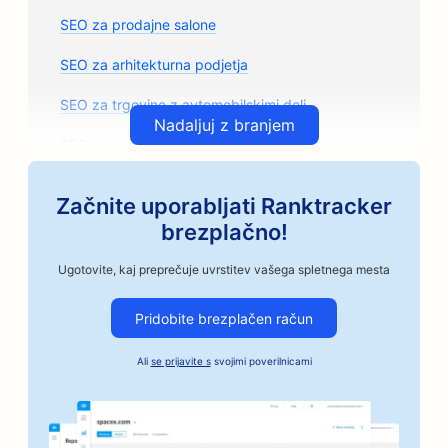
SEO za prodajne salone
SEO za arhitekturna podjetja
SEO za trgovine z avtomobilskimi deli
Nadaljuj z branjem
SEO za avtoličarske salone
SEO za avtomehanične delavnice
Začnite uporabljati Ranktracker
SEO za umetniške razrede
brezplačno!
SEO za avtomobilska podjetja
Ugotovite, kaj preprečuje uvrstitev vašega spletnega mesta
SEO za obrtne pražarne kave
Pridobite brezplačen račun
SEO za storitve Bail Bonds
Ali
se prijavite s
svojimi poverilnicami
SEO za banke
SEO za pekarne