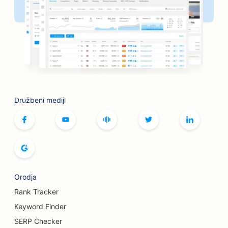
SEO za frizerske salone
SEO za kavarne z namiznimi igrami
SEO za sklepe za peko na žaru
SEO za knjigarne
SEO za storitve botoksa in polnil
Družbeni mediji
SEO za kegljišča
SEO za pekarne kruha
SEO za butike
SEO za samopostrežne restavracije
Orodja
SEO za storitve povečanja prsi
Rank Tracker
Keyword Finder
SEO za pivovarne
SERP Checker