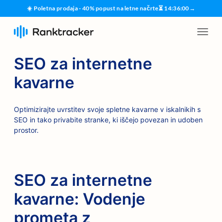
☀️ Poletna prodaja - 40% popust na letne načrte
⏳
14
:
35
:
59
→
SEO za internetne
kavarne
Optimizirajte uvrstitev svoje spletne kavarne v iskalnikih s
SEO in tako privabite stranke, ki iščejo povezan in udoben
prostor.
SEO za internetne
kavarne: Vodenje
prometa z