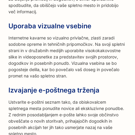
spodbudite, da obiščejo vaše spletno mesto in pridobijo
več informacij.
Uporaba vizualne vsebine
Internetne kavarne so vizualno privlačne, zlasti zaradi
sodobne opreme in tehničnih pripomočkov. Na svoji spletni
strani in v družabnih medijih uporabite visokokakovostne
slike in videoposnetke za predstavitev svojih prostorov,
dogodkov in posebnih ponudb. Vizualna vsebina se bo
pogosteje delila, kar bo povečalo vaš doseg in povečalo
promet na vašo spletno stran.
Izvajanje e-poštnega trženja
Ustvarite e-poštni seznam tako, da obiskovalcem
spletnega mesta ponudite novice ali ekskluzivne ponudbe.
Z rednim posodabljanjem e-pošte lahko svoje občinstvo
obveščate o novih storitvah, prihajajočih dogodkih in
posebnih akcijah ter jih tako usmerjate nazaj na vaše
spletno mesto.