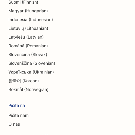
Suomi (Finnish)
SEO za endodontiste
Magyar (Hungarian)
SEO za inženirska podjetja
Indonesia (Indonesian)
SEO za zabavo in rekreacijo
Lietuvių (Lithuanian)
Latviešu (Latvian)
SEO za sobe pobega
Română (Romanian)
EO za etnične restavracije
Slovenčina (Slovak)
SEO za storitve Facelift
Slovenščina (Slovenian)
Українська (Ukrainian)
SEO za restavracije Farm-to-Table
한국어 (Korean)
SEO za družinske restavracije
Bokmål (Norwegian)
SEO za restavracije s hitro prehrano
Pišite na
SEO za finančne storitve
Pišite nam
SEO za fine dining restavracije
O nas